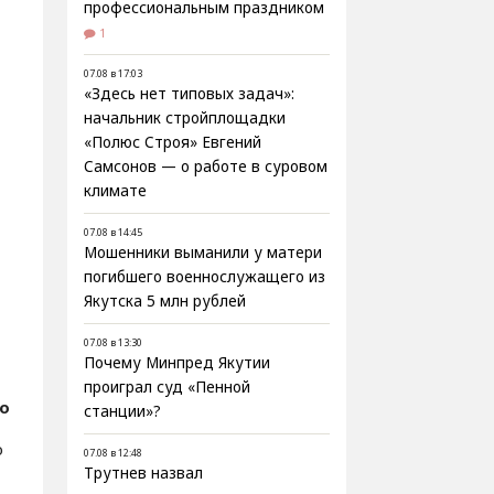
профессиональным праздником
1
07.08 в 17:03
«Здесь нет типовых задач»:
начальник стройплощадки
«Полюс Строя» Евгений
Самсонов — о работе в суровом
климате
07.08 в 14:45
Мошенники выманили у матери
погибшего военнослужащего из
Якутска 5 млн рублей
07.08 в 13:30
Почему Минпред Якутии
проиграл суд «Пенной
о
станции»?
о
07.08 в 12:48
Трутнев назвал