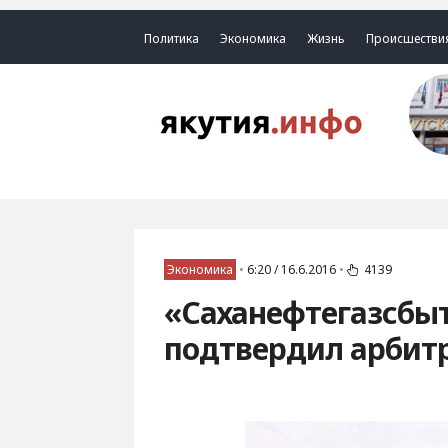
Политика
Экономика
Жизнь
Происшестви
Экономика
•
6:20 / 16.6.2016
•
4139
«Саханефтегазсбыт
подтвердил арбит