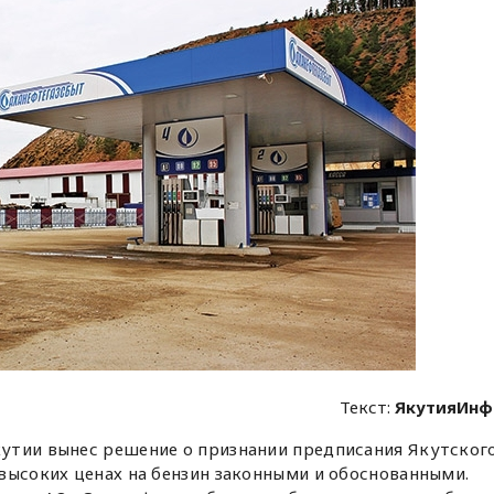
Текст:
ЯкутияИнф
утии вынес решение о признании предписания Якутског
высоких ценах на бензин законными и обоснованными.