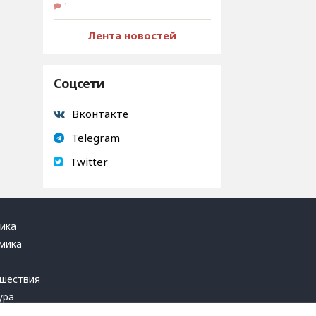
1
Лента новостей
Соцсети
Вконтакте
Telegram
Twitter
ика
мика
ь
шествия
ура
блика