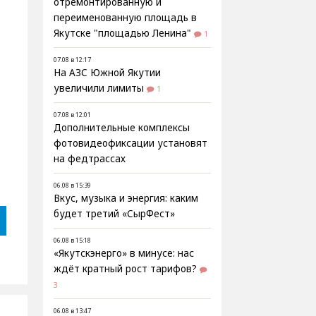
отремонтированную и
переименованную площадь в
Якутске "площадью Ленина"
1
07.08 в 12:17
На АЗС Южной Якутии
увеличили лимиты
1
07.08 в 12:01
Дополнительные комплексы
фотовидеофиксации установят
на федтрассах
06.08 в 15:39
Вкус, музыка и энергия: каким
будет третий «СырФест»
06.08 в 15:18
«Якутскэнерго» в минусе: нас
ждёт кратный рост тарифов?
3
06.08 в 13:47