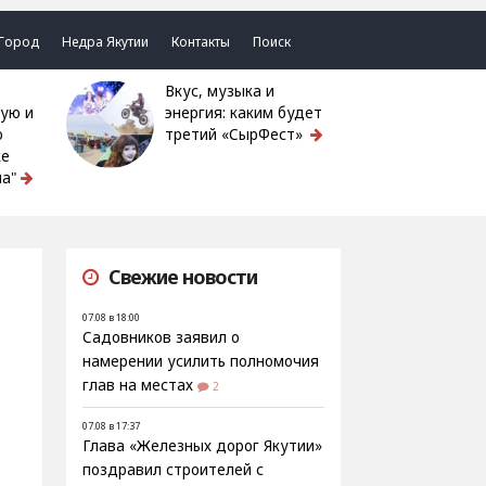
Город
Недра Якутии
Контакты
Поиск
Вкус, музыка и
ую и
энергия: каким будет
ю
третий «СырФест»
ке
а"
Свежие новости
07.08 в 18:00
Садовников заявил о
намерении усилить полномочия
глав на местах
2
07.08 в 17:37
Глава «Железных дорог Якутии»
поздравил строителей с