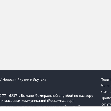
/ Новости Якутии и Якутска
Полит
Эконо
Жизн
 77 - 62371. Выдано Федеральной службой по надзору
Проис
й и массовых коммуникаций (Роскомнадзор)
Культ
ением отдельных авторов и героев публикаций.
Респу