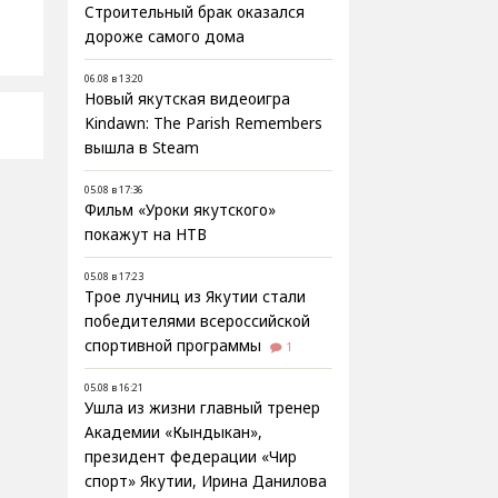
Строительный брак оказался
дороже самого дома
06.08 в 13:20
Новый якутская видеоигра
Kindawn: The Parish Remembers
вышла в Steam
05.08 в 17:36
Фильм «Уроки якутского»
покажут на НТВ
05.08 в 17:23
Трое лучниц из Якутии стали
победителями всероссийской
спортивной программы
1
05.08 в 16:21
Ушла из жизни главный тренер
Академии «Кындыкан»,
президент федерации «Чир
спорт» Якутии, Ирина Данилова