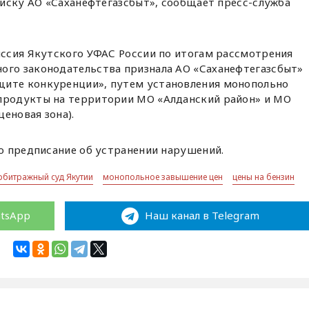
иску АО «Саханефтегазсбыт», сообщает пресс-служба
иссия Якутского УФАС России по итогам рассмотрения
ого законодательства признала АО «Саханефтегазсбыт»
щите конкуренции», путем установления монопольно
епродукты на территории МО «Алданский район» и МО
еновая зона).
о предписание об устранении нарушений.
рбитражный суд Якутии
монопольное завышение цен
цены на бензин
atsApp
Наш канал в Telegram