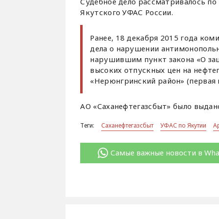
Судебное дело рассматривалось по 
Якутского УФАС России.
Ранее, 18 декабря 2015 года ком
дела о нарушении антимонопольн
нарушившим пункт закона «О за
высоких отпускных цен на нефт
«Нерюнгринский район» (первая ц
АО «Саханефтегазсбыт» было выдан
Теги:
Саханефтегазсбыт
УФАС по Якутии
А
Самые важные новости в Wh