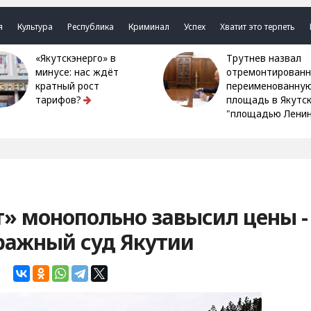
я
Культура
Республика
Криминал
Успех
Хватит это терпеть
«Якутскэнерго» в
Трутнев назвал
минусе: нас ждёт
отремонтированн
кратный рост
переименованну
тарифов?
площадь в Якутс
"площадью Ленин
» монопольно завысил цены -
ражный суд Якутии