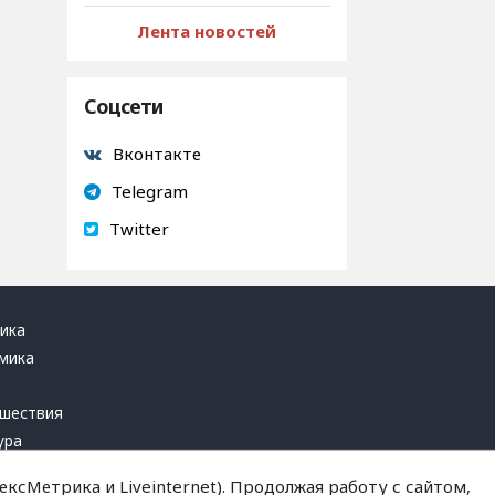
Лента новостей
Соцсети
Вконтакте
Telegram
Twitter
ика
мика
ь
шествия
ура
блика
ксМетрика и Liveinternet). Продолжая работу с сайтом,