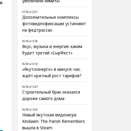
увеличили лимиты
о
07.08 в 12:01
Дополнительные комплексы
фотовидеофиксации установят
на федтрассах
06.08 в 15:39
Вкус, музыка и энергия: каким
будет третий «СырФест»
06.08 в 15:18
«Якутскэнерго» в минусе: нас
ждёт кратный рост тарифов?
06.08 в 13:47
Строительный брак оказался
дороже самого дома
06.08 в 13:20
Новый якутская видеоигра
Kindawn: The Parish Remembers
вышла в Steam