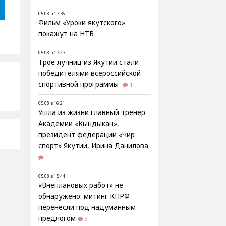
05.08 в 17:36
Фильм «Уроки якутского»
покажут на НТВ
05.08 в 17:23
Трое лучниц из Якутии стали
победителями всероссийской
спортивной программы
1
05.08 в 16:21
Ушла из жизни главный тренер
Академии «Кындыкан»,
президент федерации «Чир
спорт» Якутии, Ирина Данилова
1
05.08 в 15:44
«Внеплановых работ» не
обнаружено: митинг КПРФ
перенесли под надуманным
предлогом
3