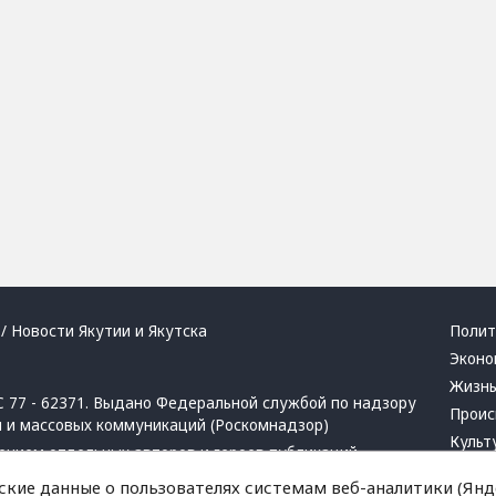
/ Новости Якутии и Якутска
Полит
Эконо
Жизн
 77 - 62371. Выдано Федеральной службой по надзору
Проис
й и массовых коммуникаций (Роскомнадзор)
Культ
ением отдельных авторов и героев публикаций.
Респу
 активная ссылка на сайт.
ские данные о пользователях системам веб-аналитики (Янде