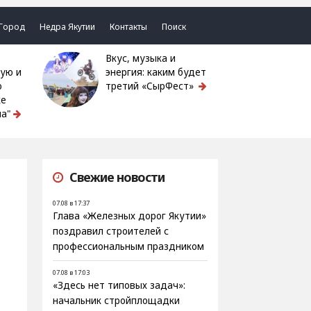
Город
Недра Якутии
Контакты
Поиск
Вкус, музыка и
ую и
энергия: каким будет
ю
третий «СырФест»
ке
а"
Свежие новости
07.08 в 17:37
Глава «Железных дорог Якутии»
поздравил строителей с
профессиональным праздником
07.08 в 17:03
«Здесь нет типовых задач»:
начальник стройплощадки