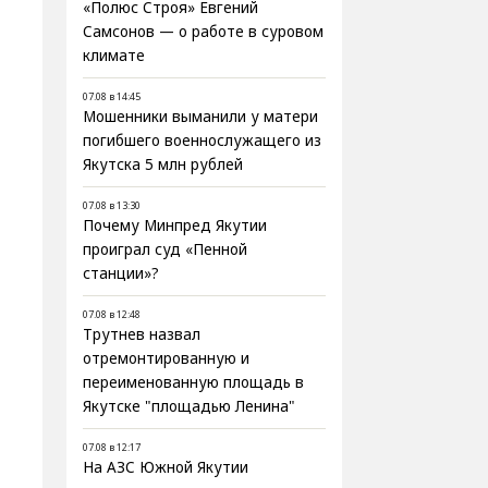
«Полюс Строя» Евгений
Самсонов — о работе в суровом
климате
07.08 в 14:45
Мошенники выманили у матери
погибшего военнослужащего из
Якутска 5 млн рублей
07.08 в 13:30
Почему Минпред Якутии
проиграл суд «Пенной
станции»?
07.08 в 12:48
Трутнев назвал
отремонтированную и
переименованную площадь в
Якутске "площадью Ленина"
07.08 в 12:17
На АЗС Южной Якутии