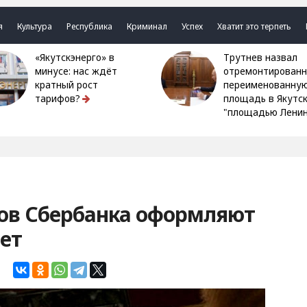
я
Культура
Республика
Криминал
Успех
Хватит это терпеть
«Якутскэнерго» в
Трутнев назвал
минусе: нас ждёт
отремонтированн
кратный рост
переименованну
тарифов?
площадь в Якутс
"площадью Ленин
тов Сбербанка оформляют
нет