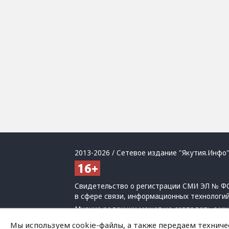
2013-2026 / Сетевое издание "Якутия.Инфо"
Свидетельство о регистрации СМИ ЭЛ № ФС
в сфере связи, информационных технологи
Мнение редакции может не совпадать с мн
При использовании материалов обязательна
Мы используем cookie-файлы, а также передаем техниче