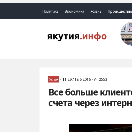
Политика
Экономика
Жизнь
Происшестви
Успех
•
11:29 / 18.6.2016
•
2552
Все больше клиен
счета через интер