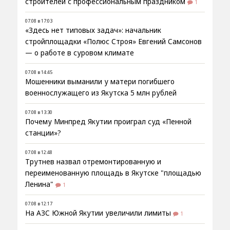
строителей с профессиональным праздником
1
07.08 в 17:03
«Здесь нет типовых задач»: начальник
стройплощадки «Полюс Строя» Евгений Самсонов
— о работе в суровом климате
07.08 в 14:45
Мошенники выманили у матери погибшего
военнослужащего из Якутска 5 млн рублей
07.08 в 13:30
Почему Минпред Якутии проиграл суд «Пенной
станции»?
07.08 в 12:48
Трутнев назвал отремонтированную и
переименованную площадь в Якутске "площадью
Ленина"
1
07.08 в 12:17
На АЗС Южной Якутии увеличили лимиты
1