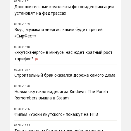
07.08 в 12:01
Дополнительные комплексы фотовидеофиксации
установят на федтрассах
06.08 в 15:39
Вкус, музыка и энергия: каким будет третий
«СырФест»
06.08 в 15:18
«Якутскэнерго» в минусе: нас ждёт кратный рост
тарифов?
3
06.08 в 13:47
Строительный брак оказался дороже самого дома
06.08 в 13:20
Новый якутская видеоигра Kindawn: The Parish
Remembers вышла в Steam
05.08 в 17:36
Фильм «Уроки якутского» покажут на НТВ
05.08 в 17:23
Трое лучниц из Якутии стали победителями