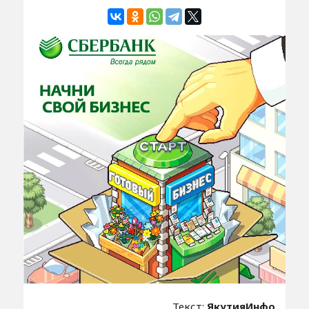
Текст:
ЯкутияИнфо