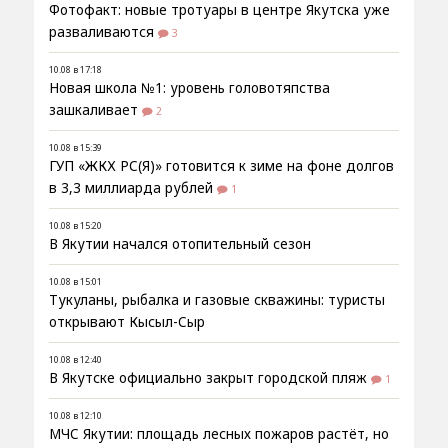
Фотофакт: новые тротуары в центре Якутска уже
разваливаются
3
10.08 в 17:18
Новая школа №1: уровень головотяпства
зашкаливает
2
10.08 в 15:39
ГУП «ЖКХ РС(Я)» готовится к зиме на фоне долгов
в 3,3 миллиарда рублей
1
10.08 в 15:20
В Якутии начался отопительный сезон
10.08 в 15:01
Тукуланы, рыбалка и газовые скважины: туристы
открывают Кысыл-Сыр
10.08 в 12:40
В Якутске официально закрыт городской пляж
1
10.08 в 12:10
МЧС Якутии: площадь лесных пожаров растёт, но