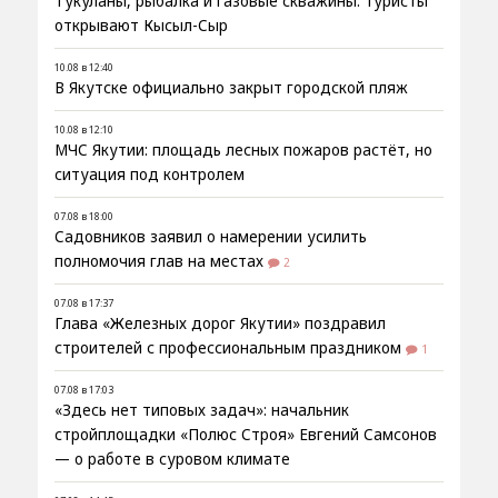
Тукуланы, рыбалка и газовые скважины: туристы
открывают Кысыл-Сыр
10.08 в 12:40
В Якутске официально закрыт городской пляж
10.08 в 12:10
МЧС Якутии: площадь лесных пожаров растёт, но
ситуация под контролем
07.08 в 18:00
Садовников заявил о намерении усилить
полномочия глав на местах
2
07.08 в 17:37
Глава «Железных дорог Якутии» поздравил
строителей с профессиональным праздником
1
07.08 в 17:03
«Здесь нет типовых задач»: начальник
стройплощадки «Полюс Строя» Евгений Самсонов
— о работе в суровом климате