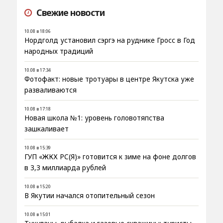
Свежие новости
10.08 в 18:06
Нордголд установил сэргэ на руднике Гросс в Год
народных традиций
10.08 в 17:34
Фотофакт: новые тротуары в центре Якутска уже
разваливаются
10.08 в 17:18
Новая школа №1: уровень головотяпства
зашкаливает
10.08 в 15:39
ГУП «ЖКХ РС(Я)» готовится к зиме на фоне долгов
в 3,3 миллиарда рублей
10.08 в 15:20
В Якутии начался отопительный сезон
10.08 в 15:01