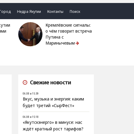
Город
Недра Якутии
Контакты
Поиск
Кремлёвские сигналы:
ями
о чём говорит встреча
Путина с
Маринычевым
Свежие новости
06.08 в 15:39
Вкус, музыка и энергия: каким
будет третий «СырФест»
06.08 в 15:18
«Якутскэнерго» в минусе: нас
ждёт кратный рост тарифов?