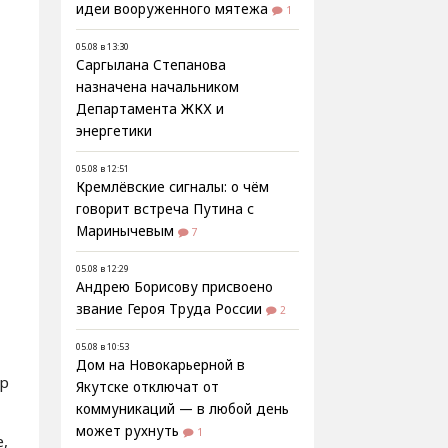
идеи вооруженного мятежа
1
05.08 в 13:30
Саргылана Степанова
назначена начальником
Департамента ЖКХ и
энергетики
05.08 в 12:51
Кремлёвские сигналы: о чём
говорит встреча Путина с
Маринычевым
7
05.08 в 12:29
Андрею Борисову присвоено
звание Героя Труда России
2
05.08 в 10:53
Дом на Новокарьерной в
ер
Якутске отключат от
коммуникаций — в любой день
может рухнуть
1
,