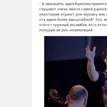
- В принципе, идея была восприня
слушают очень много самой разной
некоторые играют рок-музыку вне 
эту идею более масштабной? Это, м
этого струнный ансамбль Arco Arti
попурри из рок-композиций.