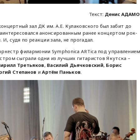
Текст:
Денис АДАМО
концертный зал ДК им. А.Е. Кулаковского был забит до
 заинтересовался анонсированным ранее концертом рок-
И, судя по реакции зала, не прогадал.
оркестр филармонии Symphonica ARTica под управление
естром сыграли одни из лучших гитаристов Якутска –
Кирилл Третьяков
,
Василий Дьячковский
,
Борис
ргий Степанов
и
Артём Паньков
.