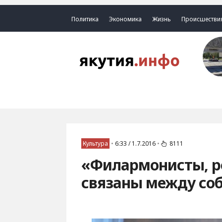
Политика
Экономика
Жизнь
Происшестви
Культура
•
6:33 / 1.7.2016
•
8111
«Филармонисты, р
связаны между со