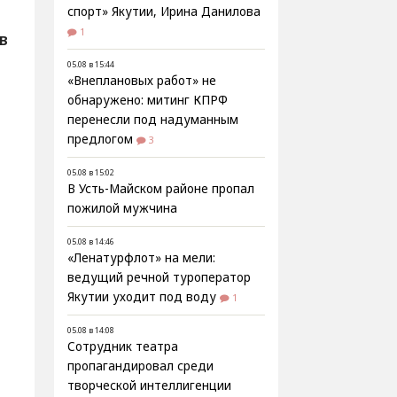
спорт» Якутии, Ирина Данилова
1
В
05.08 в 15:44
«Внеплановых работ» не
обнаружено: митинг КПРФ
перенесли под надуманным
предлогом
3
м
05.08 в 15:02
В Усть-Майском районе пропал
пожилой мужчина
05.08 в 14:46
«Ленатурфлот» на мели:
ведущий речной туроператор
Якутии уходит под воду
1
05.08 в 14:08
Сотрудник театра
пропагандировал среди
творческой интеллигенции