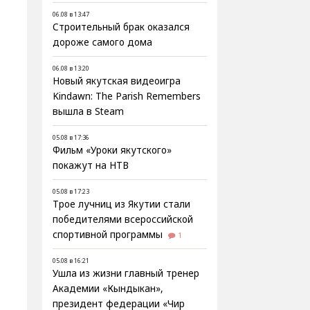
06.08 в 13:47
Строительный брак оказался
дороже самого дома
06.08 в 13:20
Новый якутская видеоигра
Kindawn: The Parish Remembers
вышла в Steam
05.08 в 17:36
Фильм «Уроки якутского»
покажут на НТВ
05.08 в 17:23
Трое лучниц из Якутии стали
победителями всероссийской
спортивной программы
1
05.08 в 16:21
Ушла из жизни главный тренер
Академии «Кындыкан»,
президент федерации «Чир