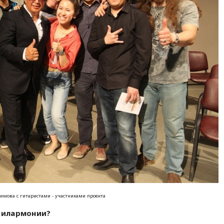
имова с гитаристами - участниками проекта
 филармонии?