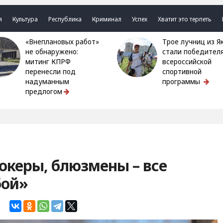
я
Культура
Республика
Криминал
Успех
Хватит это терпеть
«Внеплановых работ»
Трое лучниц из Якутии
не обнаружено:
стали победител
митинг КПРФ
всероссийской
перенесли под
спортивной
надуманным
программы
предлогом
океры, блюзмены – все
бой»