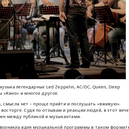
узыка легендарных Led Zeppelin, AC/DC, Queen, Deep
ы «Кино» и многое другое.
ло, смысла нет – проще прийти и послушать «вживую».
восторге. Судя по отзывам и реакции людей, в этот веч
ен между публикой и музыкантами.
к возникла идея музыкальной программы в таком формате