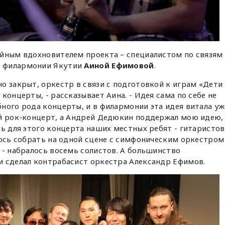
ейным вдохновителем проекта – специалистом по связям 
й филармонии Якутии
Аиной Ефимовой
.
о закрыт, оркестр в связи с подготовкой к играм «Дети
концерты, - рассказывает Аина. - Идея сама по себе не
ного рода концерты, и в филармонии эта идея витала уж
ий рок-концерт, а Андрей Дедюкин поддержал мою идею,
чь для этого концерта наших местных ребят - гитаристов
лось собрать на одной сцене с симфоническим оркестром
 - набралось восемь солистов. А большинство
и сделал контрабасист оркестра Александр Ефимов.