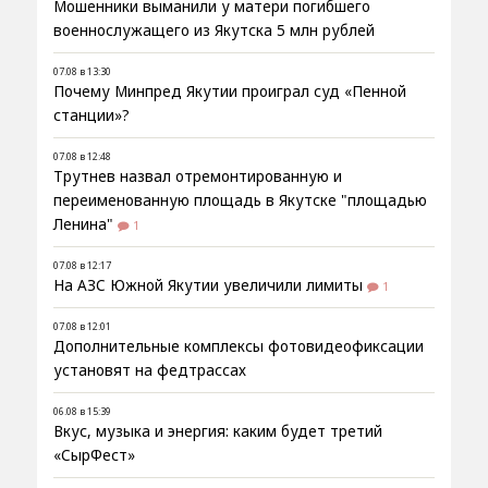
Мошенники выманили у матери погибшего
военнослужащего из Якутска 5 млн рублей
07.08 в 13:30
Почему Минпред Якутии проиграл суд «Пенной
станции»?
07.08 в 12:48
Трутнев назвал отремонтированную и
переименованную площадь в Якутске "площадью
Ленина"
1
07.08 в 12:17
На АЗС Южной Якутии увеличили лимиты
1
07.08 в 12:01
Дополнительные комплексы фотовидеофиксации
установят на федтрассах
06.08 в 15:39
Вкус, музыка и энергия: каким будет третий
«СырФест»