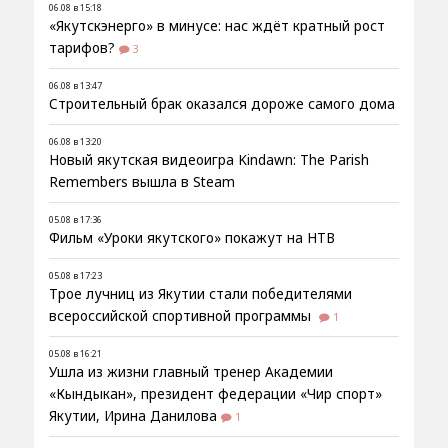
06.08 в 15:18
«Якутскэнерго» в минусе: нас ждёт кратный рост
тарифов?
3
06.08 в 13:47
Строительный брак оказался дороже самого дома
06.08 в 13:20
Новый якутская видеоигра Kindawn: The Parish
Remembers вышла в Steam
05.08 в 17:36
Фильм «Уроки якутского» покажут на НТВ
05.08 в 17:23
Трое лучниц из Якутии стали победителями
всероссийской спортивной программы
1
05.08 в 16:21
Ушла из жизни главный тренер Академии
«Кындыкан», президент федерации «Чир спорт»
Якутии, Ирина Данилова
1