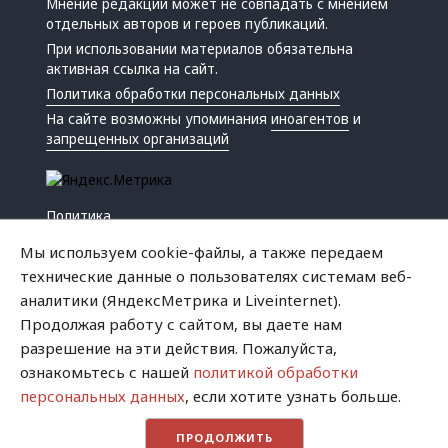
Мнение редакции может не совпадать с мнением
отдельных авторов и героев публикаций.
При использовании материалов обязательна
активная ссылка на сайт.
Политика обработки персональных данных
На сайте возможны упоминания
иноагентов
и
запрещенных организаций
Политика
Экономика
Мы используем cookie-файлы, а также передаем
Жизнь
технические данные о пользователях системам веб-
Происшествия
аналитики (ЯндексМетрика и Liveinternet).
Культура
Продолжая работу с сайтом, вы даете нам
Республика
разрешение на эти действия. Пожалуйста,
Криминал
ознакомьтесь с нашей
политикой обработки
Успех
персональных данных
, если хотите узнать больше.
Хватит это терпеть
ПРОДОЛЖИТЬ
Город