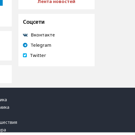
Лента новостей
Соцсети
Вконтакте
Telegram
Twitter
ика
мика
ь
шествия
ура