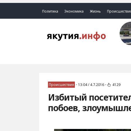
Политика
Экономика
Жизнь
Происшестви
Происшествия
•
13:04 / 4.7.2016
•
4129
Избитый посетител
побоев, злоумышл