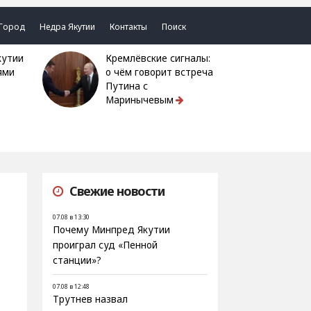
Город
Недра Якутии
Контакты
Поиск
Кремлёвские сигналы:
ями
о чём говорит встреча
Путина с
Маринычевым
Свежие новости
07.08 в 13:30
Почему Минпред Якутии
проиграл суд «Пенной
станции»?
07.08 в 12:48
Трутнев назвал