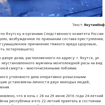
Текст:
ЯкутияИнф
по Якутску и органами Следственного комитета России
дело, возбужденное по признакам состава преступления,
РФ (умышленное причинение тяжкого вреда здоровью,
ть потерпевшего).
 дворе дома, расположенного по адресу: г. Якутск, ул.
п неустановленного мужчины монголоидной расы на вид
енной смерти – многочисленными побоями.
ного уголовного дела оперативно-розыскными
ции установлены личности двух молодых людей,
ения.
влено, что в ночь с 28 на 29 июня 2016 года 24-летний
она республики и его 22-летний приятель в состоянии