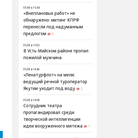
05.08 в 15:44
«Внеплановых работ» не
обнаружено: митинг КПРФ
перенесли под надуманным
предлогом
3
05.08 в 15:02
В Усть-Майском районе пропал
пожилой мужчина
05.08 в 14:46
«Ленатурфлот» на мели:
ведущий речной туроператор
Якутии уходит под воду
2
05.08 в 14:08
Сотрудник театра
пропагандировал среди
творческой интеллигенции
идеи вооруженного мятежа
1