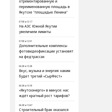
отремонтированную и
переименованную площадь в
Якутске "площадью Ленина"
07.08 в 12:17
На АЗС Южной Якутии
увеличили лимиты
07.08 в 12:01
Дополнительные комплексы
фотовидеофиксации установят
на федтрассах
06.08 в 15:39
Вкус, музыка и энергия: каким
будет третий «СырФест»
06.08 в 15:18
«Якутскэнерго» в минусе: нас
ждёт кратный рост тарифов?
06.08 в 13:47
Строительный брак оказался