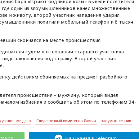
ещения бара «Приют бодливой козы» вывели посетителя
, где один из злоумышленников нанес множественные
лове и животу, второй участник нападения ударил
лоумышленники похитили мобильный телефон и 8 тысяч
евший скончался на месте происшествия.
ледователя судом в отношении старшего участника
в виде заключения под стражу. Второй участник
е.
енку действиям обвиняемых на предмет разбойного
идетеля происшествия – мужчину, который видел
началом избиения и сообщить об этом по телефонам 34-
 уголовное дело
Следственный комитет по Якутии
злоумышленник
atsApp
Наш канал в Telegram