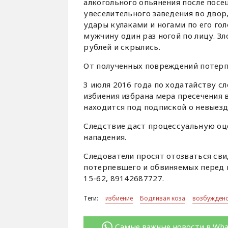
алкогольного опьянения после пос
увеселительного заведения во двор
удары кулаками и ногами по его го
мужчину один раз ногой по лицу. З
рублей и скрылись.
От полученных повреждений потерп
3 июля 2016 года по ходатайству с
избиения избрана мера пресечения 
находится под подпиской о невыезд
Следствие даст процессуальную оц
нападения.
Следователи просят отозваться св
потерпевшего и обвиняемых перед 
15-62, 89142687727.
Теги:
избиение
Бодливая коза
возбуждено
Самые важные новости в Wh