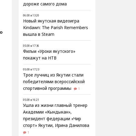
дороже самого дома
06.08 в 13:20
Новый якутская видеоигра
Kindawn: The Parish Remembers
о
вышла в Steam
05.08 в 17:36
Фильм «Уроки якутского»
покажут на НТВ
05.08 в 17:23
Трое лучниц из Якутии стали
победителями всероссийской
спортивной программы
1
05.08 в 16:21
Ушла из жизни главный тренер
Академии «Кындыкан»,
президент федерации «Чир
спорт» Якутии, Ирина Данилова
1