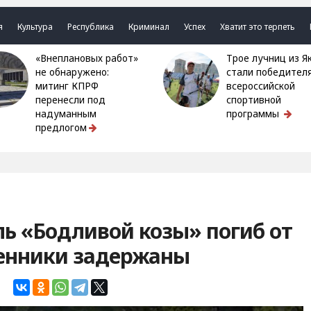
я
Культура
Республика
Криминал
Успех
Хватит это терпеть
«Внеплановых работ»
Трое лучниц из Якутии
не обнаружено:
стали победител
митинг КПРФ
всероссийской
перенесли под
спортивной
надуманным
программы
предлогом
ь «Бодливой козы» погиб от
енники задержаны