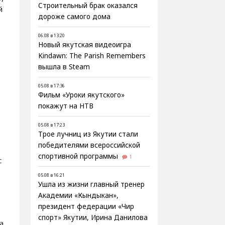
Строительный брак оказался
й
дороже самого дома
06.08 в 13:20
Новый якутская видеоигра
Kindawn: The Parish Remembers
вышла в Steam
05.08 в 17:36
Фильм «Уроки якутского»
покажут на НТВ
05.08 в 17:23
Трое лучниц из Якутии стали
победителями всероссийской
спортивной программы
1
с
05.08 в 16:21
Ушла из жизни главный тренер
Академии «Кындыкан»,
президент федерации «Чир
спорт» Якутии, Ирина Данилова
а