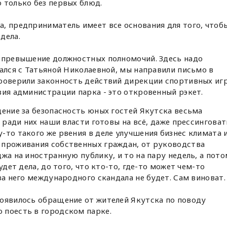
 только без первых блюд.
, предприниматель имеет все основания для того, чтоб
дела.
и превышение должностных полномочий. Здесь надо
чался с Татьяной Николаевной, мы направили письмо в
проверили законность действий дирекции спортивных иг
вия администрации парка - это откровенный рэкет.
дение за безопасность юных гостей Якутска весьма
о ради них наши власти готовы на всё, даже прессинговат
-то такого же рвения в деле улучшения бизнес климата 
 проживания собственных граждан, от руководства
жа на иностранную публику, и то на пару недель, а пото
удет дела, до того, что кто-то, где-то может чем-то
за него международного скандала не будет. Сам виноват.
появилось обращение от жителей Якутска по поводу
 поесть в городском парке.