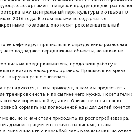
ледующее: ассортимент пищевой продукции для разносно
рритории МАУ Центральный парк культуры и отдыха ГО
 июля 2016 года. В этом письме не содержится
нкретными товарами, оно носит рекомендательный
что её кафе вдруг причислили к определению разносная
од него подпадают передвижные объекты, но никак не
ер письма предприниматель, продолжил работу в
мешать визиты надзорных органов. Пришлось на время
 - выручка резко снизилась.
та тренируются, к нам приходят, а нам им предложить
сле тренировки есть и по сытнее чего нужно. Посетители 
 почему нормальной еды нет. Они же не хотят своих
ровкой кормить им полноценной еды для детей хочется.
 меню, но к нам стали приходить из роспотребнадзора,
й администрации, и ссылаясь на письмо, стали
а в дирекцию игр с просьбой дать разъяснения, но ответ