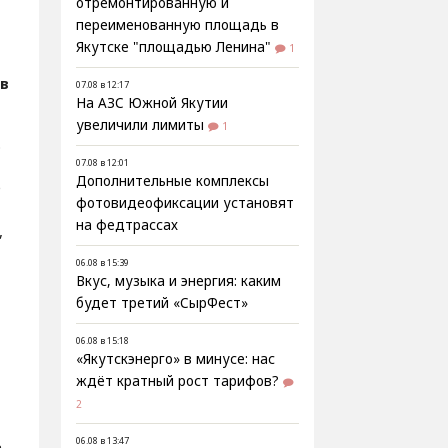
отремонтированную и
переименованную площадь в
Якутске "площадью Ленина"
1
в
07.08 в 12:17
На АЗС Южной Якутии
увеличили лимиты
1
.
07.08 в 12:01
Дополнительные комплексы
е
фотовидеофиксации установят
на федтрассах
,
06.08 в 15:39
Вкус, музыка и энергия: каким
будет третий «СырФест»
06.08 в 15:18
«Якутскэнерго» в минусе: нас
ждёт кратный рост тарифов?
2
,
06.08 в 13:47