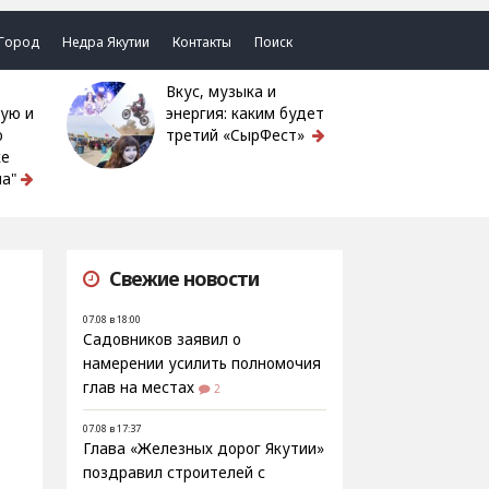
Город
Недра Якутии
Контакты
Поиск
Вкус, музыка и
ую и
энергия: каким будет
ю
третий «СырФест»
ке
а"
Свежие новости
07.08 в 18:00
Садовников заявил о
намерении усилить полномочия
глав на местах
2
07.08 в 17:37
Глава «Железных дорог Якутии»
поздравил строителей с