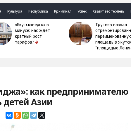
я
Культура
Республика
Криминал
Успех
Хватит это терпеть
«Якутскэнерго» в
Трутнев назвал
минусе: нас ждёт
отремонтированн
кратный рост
переименованну
тарифов?
площадь в Якутс
"площадью Ленин
иджа»: как предпринимателю
 детей Азии