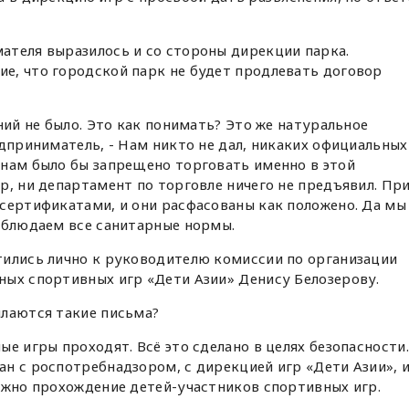
ателя выразилось и со стороны дирекции парка.
е, что городской парк не будет продлевать договор
ний не было. Это как понимать? Это же натуральное
едприниматель, - Нам никто не дал, никаких официальных
 нам было бы запрещено торговать именно в этой
р, ни департамент по торговле ничего не предъявил. Пр
сертификатами, и они расфасованы как положено. Да мы
облюдаем все санитарные нормы.
тились лично к руководителю комиссии по организации
ных спортивных игр «Дети Азии» Денису Белозерову.
ылаются такие письма?
е игры проходят. Всё это сделано в целях безопасности.
н с роспотребнадзором, с дирекцией игр «Дети Азии», 
ожно прохождение детей-участников спортивных игр.