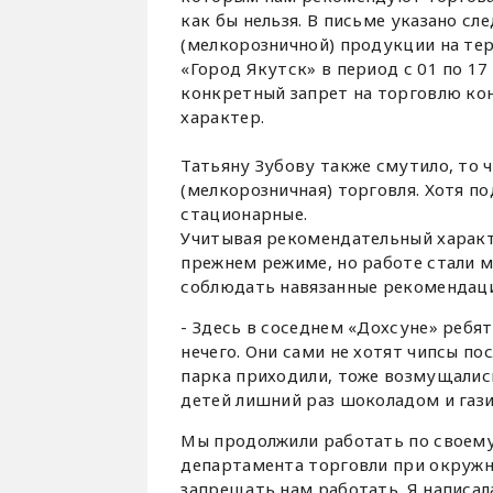
как бы нельзя. В письме указано с
(мелкорозничной) продукции на те
«Город Якутск» в период с 01 по 17
конкретный запрет на торговлю ко
характер.
Татьяну Зубову также смутило, то 
(мелкорозничная) торговля. Хотя п
стационарные.
Учитывая рекомендательный характ
прежнем режиме, но работе стали 
соблюдать навязанные рекомендации
- Здесь в соседнем «Дохсуне» ребя
нечего. Они сами не хотят чипсы по
парка приходили, тоже возмущались
детей лишний раз шоколадом и гази
Мы продолжили работать по своему
департамента торговли при окружно
запрещать нам работать. Я написал