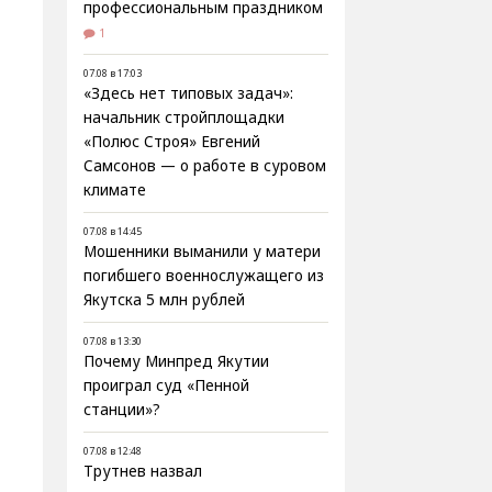
профессиональным праздником
1
07.08 в 17:03
«Здесь нет типовых задач»:
начальник стройплощадки
«Полюс Строя» Евгений
Самсонов — о работе в суровом
климате
07.08 в 14:45
Мошенники выманили у матери
погибшего военнослужащего из
Якутска 5 млн рублей
07.08 в 13:30
Почему Минпред Якутии
проиграл суд «Пенной
станции»?
07.08 в 12:48
Трутнев назвал