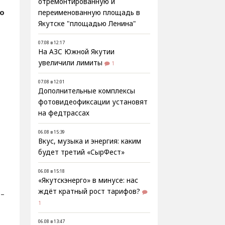
отремонтированную и
о
переименованную площадь в
Якутске "площадью Ленина"
07.08 в 12:17
На АЗС Южной Якутии
увеличили лимиты
1
07.08 в 12:01
Дополнительные комплексы
фотовидеофиксации установят
на федтрассах
06.08 в 15:39
Вкус, музыка и энергия: каким
будет третий «СырФест»
06.08 в 15:18
«Якутскэнерго» в минусе: нас
ждёт кратный рост тарифов?
 –
1
06.08 в 13:47