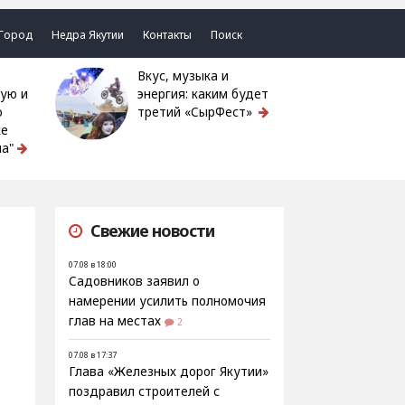
Город
Недра Якутии
Контакты
Поиск
Вкус, музыка и
ую и
энергия: каким будет
ю
третий «СырФест»
ке
а"
Свежие новости
07.08 в 18:00
Садовников заявил о
намерении усилить полномочия
глав на местах
2
07.08 в 17:37
Глава «Железных дорог Якутии»
поздравил строителей с