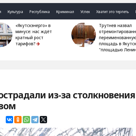
я
Культура
Республика
Криминал
Успех
Хватит это терпеть
«Якутскэнерго» в
Трутнев назвал
минусе: нас ждёт
отремонтированн
кратный рост
переименованну
тарифов?
площадь в Якутс
"площадью Ленин
острадали из-за столкновения
евом