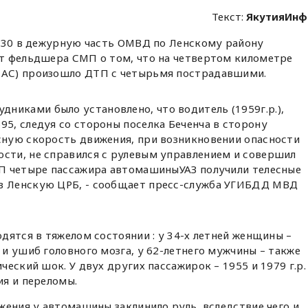
Текст:
ЯкутияИнф
:30 в дежурную часть ОМВД по Ленскому району
т фельдшера СМП о том, что на четвертом километре
АС) произошло ДТП с четырьмя пострадавшими.
никами было установлено, что водитель (1959г.р.),
95, следуя со стороны поселка Беченча в сторону
асную скорость движения, при возникновении опасности
ости, не справился с рулевым управлением и совершил
ДТП четыре пассажира автомашиныУАЗ получили телесные
 в Ленскую ЦРБ, - сообщает пресс-служба УГИБДД МВД
дятся в тяжелом состоянии : у 34-х летней женщины –
и ушиб головного мозга, у 62-летнего мужчины – также
еский шок. У двух других пассажирок – 1955 и 1979 г.р.
ия и переломы.
жения у автомашины заклинило руль, вследствие чего и