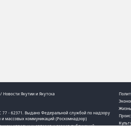
/ Новости Якутии и Якутска
Полит
Эконо
Жизн
 77 - 62371. Выдано Федеральной службой по надзору
Проис
й и массовых коммуникаций (Роскомнадзор)
Культ
ением отдельных авторов и героев публикаций.
Респу