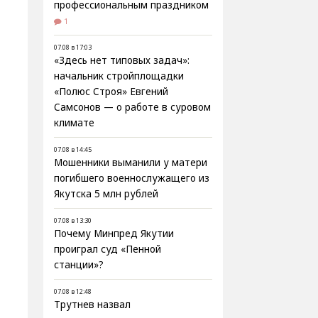
профессиональным праздником
1
07.08 в 17:03
«Здесь нет типовых задач»:
начальник стройплощадки
«Полюс Строя» Евгений
Самсонов — о работе в суровом
климате
07.08 в 14:45
Мошенники выманили у матери
погибшего военнослужащего из
Якутска 5 млн рублей
07.08 в 13:30
Почему Минпред Якутии
проиграл суд «Пенной
станции»?
07.08 в 12:48
Трутнев назвал