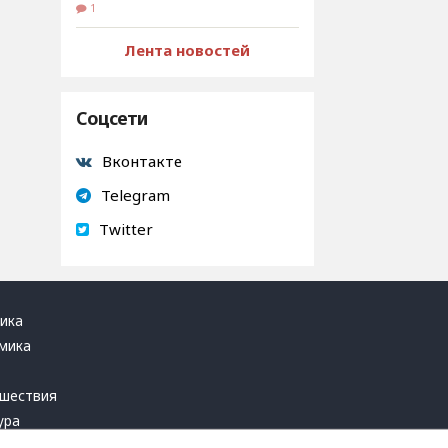
1
Лента новостей
Соцсети
Вконтакте
Telegram
Twitter
ика
мика
ь
шествия
ура
блика