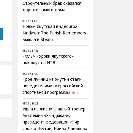
Строительный брак оказался
дороже самого дома
06.08 в 13:20
Новый якутская видеоигра
Kindawn: The Parish Remembers
вышла в Steam
05.08 в 17:36
Фильм «Уроки якутского»
покажут на НТВ
05.08 в 17:23
Трое лучниц из Якутии стали
победителями всероссийской
спортивной программы
1
05.08 в 16:21
Ушла из жизни главный тренер
Академии «Кындыкан»,
президент федерации «Чир
спорт» Якутии, Ирина Данилова