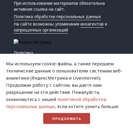
При использовании материалов обязательна
активная ссылка на сайт.
Политика обработки персональных данных
На сайте возможны упоминания
иноагентов
и
запрещенных организаций
Политика
Экономика
Мы используем cookie-файлы, а также передаем
Жизнь
технические данные о пользователях системам веб-
Происшествия
аналитики (ЯндексМетрика и Liveinternet).
Культура
Продолжая работу с сайтом, вы даете нам
Республика
разрешение на эти действия. Пожалуйста,
Криминал
ознакомьтесь с нашей
политикой обработки
Успех
персональных данных
, если хотите узнать больше.
Хватит это терпеть
ПРОДОЛЖИТЬ
Город