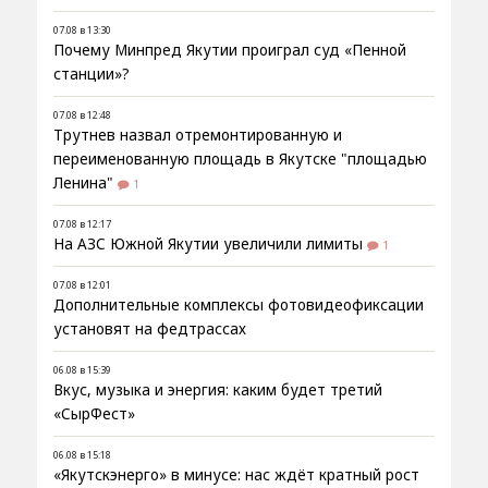
07.08 в 13:30
Почему Минпред Якутии проиграл суд «Пенной
станции»?
07.08 в 12:48
Трутнев назвал отремонтированную и
переименованную площадь в Якутске "площадью
Ленина"
1
07.08 в 12:17
На АЗС Южной Якутии увеличили лимиты
1
07.08 в 12:01
Дополнительные комплексы фотовидеофиксации
установят на федтрассах
06.08 в 15:39
Вкус, музыка и энергия: каким будет третий
«СырФест»
06.08 в 15:18
«Якутскэнерго» в минусе: нас ждёт кратный рост