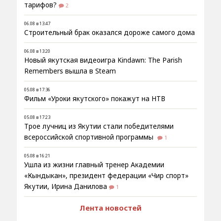
тарифов?
2
06.08 в 13:47
Строительный брак оказался дороже самого дома
06.08 в 13:20
Новый якутская видеоигра Kindawn: The Parish
Remembers вышла в Steam
05.08 в 17:36
Фильм «Уроки якутского» покажут на НТВ
05.08 в 17:23
Трое лучниц из Якутии стали победителями
всероссийской спортивной программы
1
05.08 в 16:21
Ушла из жизни главный тренер Академии
«Кындыкан», президент федерации «Чир спорт»
Якутии, Ирина Данилова
1
Лента новостей