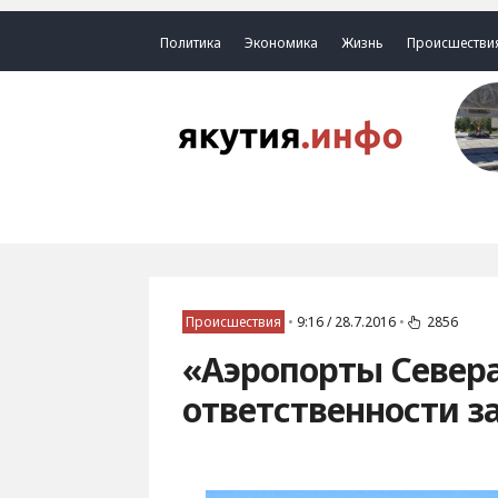
Политика
Экономика
Жизнь
Происшестви
Происшествия
•
9:16 / 28.7.2016
•
2856
«Аэропорты Севера
ответственности з