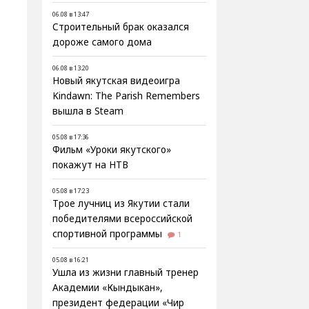
06.08 в 13:47
Строительный брак оказался
дороже самого дома
06.08 в 13:20
Новый якутская видеоигра
Kindawn: The Parish Remembers
вышла в Steam
05.08 в 17:36
Фильм «Уроки якутского»
покажут на НТВ
05.08 в 17:23
Трое лучниц из Якутии стали
победителями всероссийской
спортивной программы
1
05.08 в 16:21
Ушла из жизни главный тренер
Академии «Кындыкан»,
президент федерации «Чир