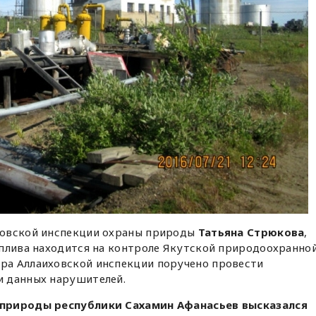
ховской инспекции охраны природы
Татьяна Стрюкова
,
оплива находится на контроле Якутской природоохранно
ра Аллаиховской инспекции поручено провести
и данных нарушителей.
 природы республики Сахамин Афанасьев высказался