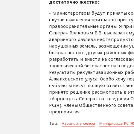
достаточно жестко:
- Министерством будут приняты с
случае выявления признаков престу
правоохранительные органы. Я при
Севера» Волковым В.В. высказал ем
аварийного разлива нефтепродуктов
нарушенных земель, возмещении ущ
безопасности в других районных фи
разработать и внести на согласова
экологической безопасности в под
Результаты рекультивационных раб
Аллаиховского улуса. Особо хочу п
субъекты несут полную ответственн
принято решение рассмотреть в э
«Аэропорты Севера» на заседании 
РС(Я). Члены Общественного совета
предприятия.
Теги:
Аэропорты севера
Минприроды РС (Я