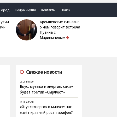
Город
Недра Якутии
Контакты
Поиск
Кремлёвские сигналы:
ями
о чём говорит встреча
Путина с
Маринычевым
Свежие новости
06.08 в 15:39
Вкус, музыка и энергия: каким
будет третий «СырФест»
06.08 в 15:18
«Якутскэнерго» в минусе: нас
ждёт кратный рост тарифов?