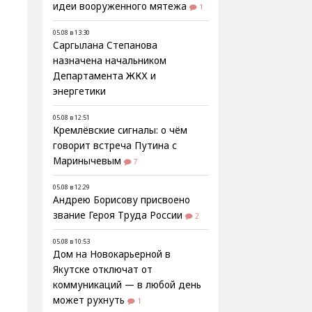
идеи вооруженного мятежа
1
05.08 в 13:30
Саргылана Степанова
назначена начальником
Департамента ЖКХ и
энергетики
05.08 в 12:51
Кремлёвские сигналы: о чём
говорит встреча Путина с
Маринычевым
7
05.08 в 12:29
Андрею Борисову присвоено
звание Героя Труда России
2
05.08 в 10:53
Дом на Новокарьерной в
Якутске отключат от
коммуникаций — в любой день
может рухнуть
1