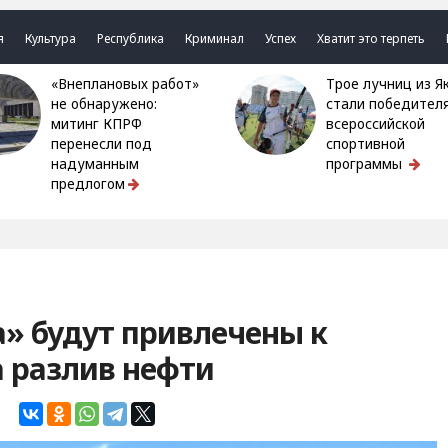
я
Культура
Республика
Криминал
Успех
Хватит это терпеть
«Внеплановых работ»
Трое лучниц из Якутии
не обнаружено:
стали победител
митинг КПРФ
всероссийской
перенесли под
спортивной
надуманным
программы
предлогом
» будут привлечены к
а разлив нефти