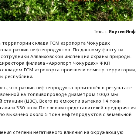
Текст:
ЯкутияИнф
на территории склада ГСМ аэропорта Чокурдах
рован разлив нефтепродуктов. По данному факту на
 сотрудники Аллаиховской инспекции охраны природы.
. директора филиала «Аэропорт Чокурдах» ФКП
 складом ГСМ аэропорта произвели осмотр территории
ы республики.
сь, что разлив нефтепродукта произошёл в результате
овленной на топливопроводе диаметром 100,0 мм
 станции (ЦЗС). Всего из ёмкости вытекло 14 тонн
тавила 330 кв.м. По словам представителей предприятия
ло выкачено около 5 тонн нефтепродуктов с земельной
ления степени негативного влияния на окружающую