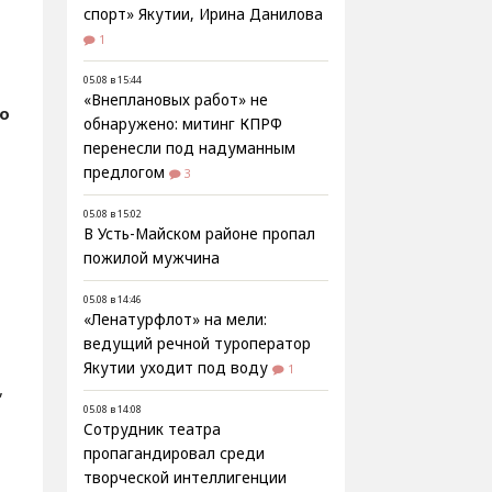
спорт» Якутии, Ирина Данилова
1
05.08 в 15:44
«Внеплановых работ» не
о
обнаружено: митинг КПРФ
перенесли под надуманным
предлогом
3
05.08 в 15:02
В Усть-Майском районе пропал
,
пожилой мужчина
05.08 в 14:46
«Ленатурфлот» на мели:
ведущий речной туроператор
Якутии уходит под воду
1
,
05.08 в 14:08
Сотрудник театра
пропагандировал среди
творческой интеллигенции