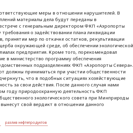
оответствующие меры в отношении нарушителей. В
плений материалы дела будут переданы в
 встрече с генеральным директором ФКП «Аэропорты
у требования о задействовании плана ликвидации
, принятии мер по откачке остатков, рекультивации
ерба окружающей среде, об обеспечении экологическо
лиалах предприятия. Кроме того, порекомендовал
ние в министерство программу обеспечения
ведомственных подразделениях ФКП «Аэропорты Севера»
от должны приниматься при участии общественности
одчеркнуть, что в подобных ситуациях хозяйствующие
ость за свои действия. После данного случая нами
том году природоохранную деятельность ФКП
Общественного экологического совета при Минприроды
 вынесут свой вердикт в отношении данного
)
разлив нефтепродуктов