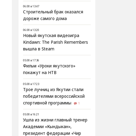
06.08 в 13:47
Строительный брак оказался
дороже самого дома
06.08 в 13:20
Новый якутская видеоигра
Kindawn: The Parish Remembers
вышла в Steam
05.08 в 17:36
Фильм «Уроки якутского»
покажут на НТВ
05.08 в 17:23
Трое лучниц из Якутии стали
победителями всероссийской
спортивной программы
1
05.08 в 16:21
Ушла из жизни главный тренер
Академии «Кындыкан»,
президент федерации «Чир