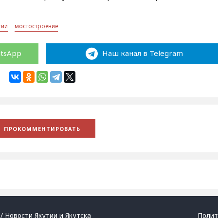
тии
мостостроение
atsApp
Наш канал в Telegram
/ Новости Якутии и Якутска
Полит