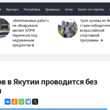
я
Культура
Республика
Криминал
Успех
Хватит это терпеть
«Внеплановых работ»
Трое лучниц из Якутии
не обнаружено:
стали победител
митинг КПРФ
всероссийской
перенесли под
спортивной
надуманным
программы
предлогом
в в Якутии проводится без
я