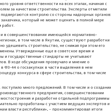
ого уровня ответственности на всех этапах, начиная с
ролем за качеством строительства. Эксперты отметили
е подвергаются контролю со стороны надзорных органов
а заказчика, который не может оценить в полной мере
 работ.
 и в совершенствовании имеющейся нормативно-
регионах, в том числе в Якутии, существуют разработки 
но удешевить строительство, не снижая при этом его
именены. Утвержденные еще в советское время и
ы и государственные стандарты не учитывают
ов. В ходе обсуждения прозвучало и мнение о
в ФЗ-44 о госзакупках в части выделения в нем
роцедур конкурса в сфере строительства, в том числе
 поступило много предложений. В том числе и о создани
производственного предприятия, совершенствовании
 мостостроения и разработке отдельной подпрограммы
имательно проработаны с участием ведущих экспертов и
нам власти республики», – прокомментировал итоги