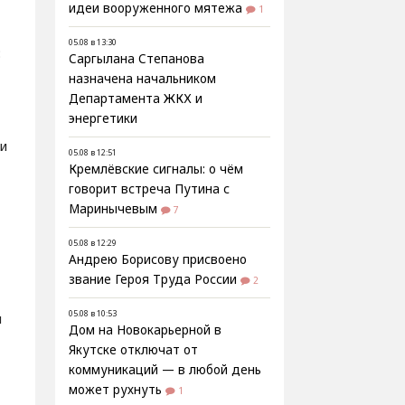
идеи вооруженного мятежа
1
05.08 в 13:30
:
Саргылана Степанова
назначена начальником
Департамента ЖКХ и
энергетики
и
05.08 в 12:51
Кремлёвские сигналы: о чём
говорит встреча Путина с
Маринычевым
7
05.08 в 12:29
Андрею Борисову присвоено
звание Героя Труда России
2
05.08 в 10:53
и
Дом на Новокарьерной в
Якутске отключат от
коммуникаций — в любой день
может рухнуть
1