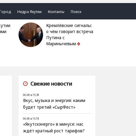
Город
Недра Якутии
Контакты
Поиск
Кремлёвские сигналы:
ями
о чём говорит встреча
Путина с
Маринычевым
Свежие новости
06.08 в 15:39
Вкус, музыка и энергия: каким
будет третий «СырФест»
06.08 в 15:18
«Якутскэнерго» в минусе: нас
ждёт кратный рост тарифов?