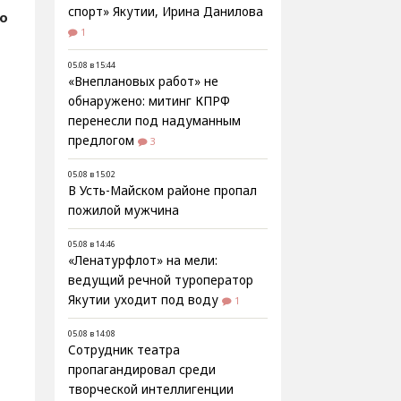
спорт» Якутии, Ирина Данилова
о
1
05.08 в 15:44
«Внеплановых работ» не
обнаружено: митинг КПРФ
перенесли под надуманным
предлогом
3
05.08 в 15:02
В Усть-Майском районе пропал
пожилой мужчина
05.08 в 14:46
«Ленатурфлот» на мели:
ведущий речной туроператор
Якутии уходит под воду
1
05.08 в 14:08
8
Сотрудник театра
пропагандировал среди
творческой интеллигенции