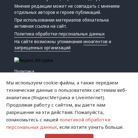
Мнение редакции может не совпадать с мнением
отдельных авторов и героев публикаций.
При использовании материалов обязательна
активная ссылка на сайт.
Политика обработки персональных данных
На сайте возможны упоминания
иноагентов
и
запрещенных организаций
Политика
Экономика
Мы используем cookie-файлы, а также передаем
Жизнь
технические данные о пользователях системам веб-
Происшествия
аналитики (ЯндексМетрика и Liveinternet).
Культура
Продолжая работу с сайтом, вы даете нам
Республика
разрешение на эти действия. Пожалуйста,
Криминал
ознакомьтесь с нашей
политикой обработки
Успех
персональных данных
, если хотите узнать больше.
Хватит это терпеть