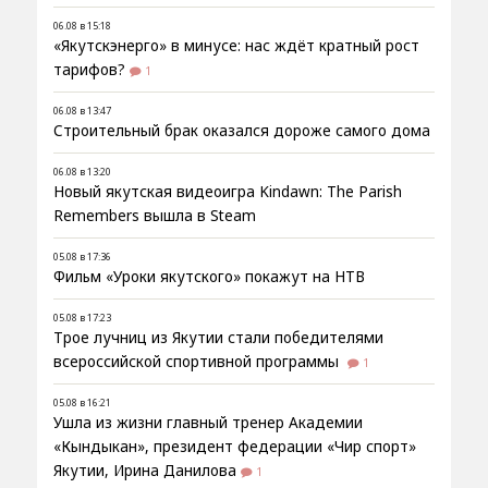
06.08 в 15:18
«Якутскэнерго» в минусе: нас ждёт кратный рост
тарифов?
1
06.08 в 13:47
Строительный брак оказался дороже самого дома
06.08 в 13:20
Новый якутская видеоигра Kindawn: The Parish
Remembers вышла в Steam
05.08 в 17:36
Фильм «Уроки якутского» покажут на НТВ
05.08 в 17:23
Трое лучниц из Якутии стали победителями
всероссийской спортивной программы
1
05.08 в 16:21
Ушла из жизни главный тренер Академии
«Кындыкан», президент федерации «Чир спорт»
Якутии, Ирина Данилова
1