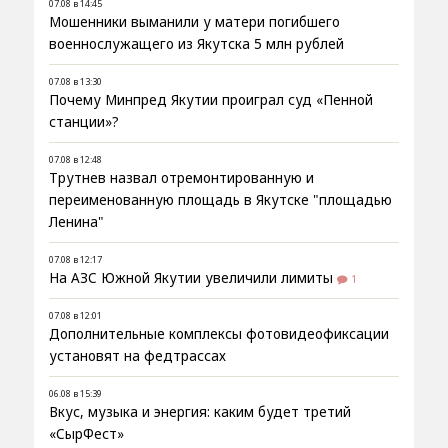
07.08 в 14:45
Мошенники выманили у матери погибшего
военнослужащего из Якутска 5 млн рублей
07.08 в 13:30
Почему Минпред Якутии проиграл суд «Пенной
станции»?
07.08 в 12:48
Трутнев назвал отремонтированную и
переименованную площадь в Якутске "площадью
Ленина"
07.08 в 12:17
На АЗС Южной Якутии увеличили лимиты
1
07.08 в 12:01
Дополнительные комплексы фотовидеофиксации
установят на федтрассах
06.08 в 15:39
Вкус, музыка и энергия: каким будет третий
«СырФест»