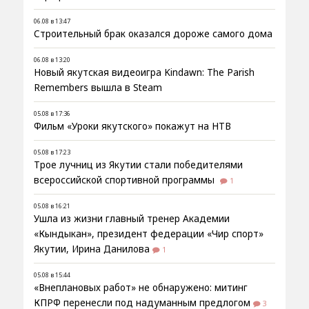
06.08 в 13:47
Строительный брак оказался дороже самого дома
06.08 в 13:20
Новый якутская видеоигра Kindawn: The Parish
Remembers вышла в Steam
05.08 в 17:36
Фильм «Уроки якутского» покажут на НТВ
05.08 в 17:23
Трое лучниц из Якутии стали победителями
всероссийской спортивной программы
1
05.08 в 16:21
Ушла из жизни главный тренер Академии
«Кындыкан», президент федерации «Чир спорт»
Якутии, Ирина Данилова
1
05.08 в 15:44
«Внеплановых работ» не обнаружено: митинг
КПРФ перенесли под надуманным предлогом
3