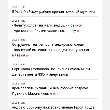
05.08 в 15:02
В Усть-Майском районе пропал пожилой мужчина
05.08 в 14:46
«Ленатурфлот» на мели: ведущий речной
туроператор Якутии уходит под воду
1
05.08 в 14:08
Сотрудник театра пропагандировал среди
творческой интеллигенции идеи вооруженного
мятежа
1
05.08 в 13:30
Саргылана Степанова назначена начальником
Департамента ЖКХ и энергетики
05.08 в 12:51
Кремлёвские сигналы: о чём говорит встреча
Путина с Маринычевым
7
05.08 в 12:29
Андрею Борисову присвоено звание Героя Труда