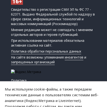
Свидетельство о регистрации СМИ ЭЛ № ФС 77 -
62371. Выдано Федеральной службой по надзору в
сфере связи, информационных технологий и
массовых коммуникаций (Роскомнадзор)
Мнение редакции может не совпадать с мнением
отдельных авторов и героев публикаций.
При использовании материалов обязательна
активная ссылка на сайт.
Политика обработки персональных данных
На сайте возможны упоминания
иноагентов
и
запрещенных организаций
Политика
Экономика
Мы используем cookie-файлы, а также передаем
Жизнь
технические данные о пользователях системам веб-
Происшествия
аналитики (ЯндексМетрика и Liveinternet).
Культура
Продолжая работу с сайтом, вы даете нам