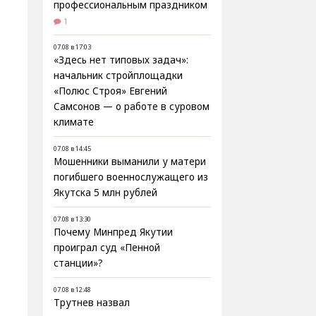
профессиональным праздником
1
07.08 в 17:03
«Здесь нет типовых задач»:
начальник стройплощадки
«Полюс Строя» Евгений
Самсонов — о работе в суровом
климате
07.08 в 14:45
Мошенники выманили у матери
погибшего военнослужащего из
Якутска 5 млн рублей
07.08 в 13:30
Почему Минпред Якутии
проиграл суд «Пенной
станции»?
07.08 в 12:48
Трутнев назвал