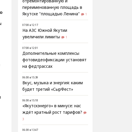
отремонтированную и
переименованную площадь в
о
Якутске "площадью Ленина"
1
ы
07.08 в 12:17
На АЗС Южной Якутии
увеличили лимиты
1
07.08 в 12:01
Дополнительные комплексы
фотовидеофиксации установят
и
на федтрассах
06.08 в 15:39
Вкус, музыка и энергия: каким
будет третий «СырФест»
м
06.08 в 15:18
«Якутскэнерго» в минусе: нас
ждёт кратный рост тарифов?
3
ь
06.08 в 13:47