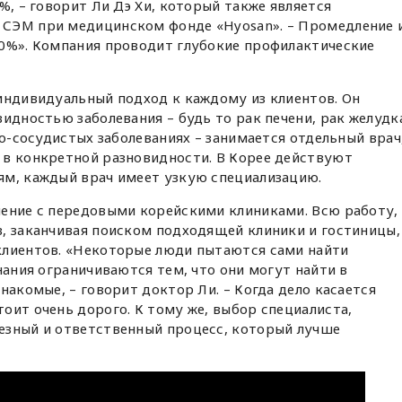
%, – говорит Ли Дэ Хи, который также является
 СЭМ при медицинском фонде «Hyosan». – Промедление 
50%». Компания проводит глубокие профилактические
индивидуальный подход к каждому из клиентов. Он
идностью заболевания – будь то рак печени, рак желудк
но-сосудистых заболеваниях – занимается отдельный врач
 в конкретной разновидности. В Корее действуют
ям, каждый врач имеет узкую специализацию.
шение с передовыми корейскими клиниками. Всю работу,
, заканчивая поиском подходящей клиники и гостиницы,
клиентов. «Некоторые люди пытаются сами найти
нания ограничиваются тем, что они могут найти в
накомые, – говорит доктор Ли. – Когда дело касается
оит очень дорого. К тому же, выбор специалиста,
езный и ответственный процесс, который лучше