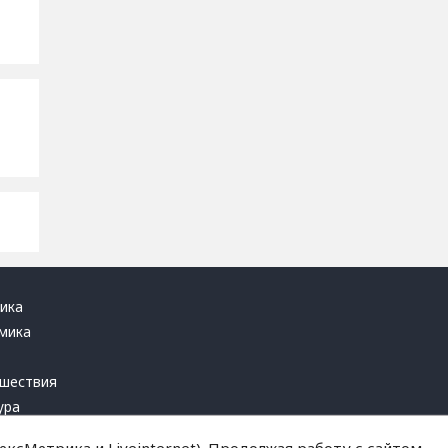
ика
мика
ь
шествия
ура
блика