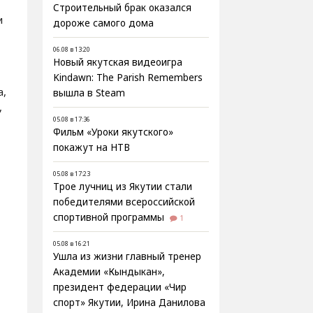
Строительный брак оказался
и
дороже самого дома
06.08 в 13:20
Новый якутская видеоигра
Kindawn: The Parish Remembers
а,
вышла в Steam
,
05.08 в 17:36
Фильм «Уроки якутского»
покажут на НТВ
05.08 в 17:23
Трое лучниц из Якутии стали
победителями всероссийской
спортивной программы
1
05.08 в 16:21
Ушла из жизни главный тренер
Академии «Кындыкан»,
президент федерации «Чир
спорт» Якутии, Ирина Данилова