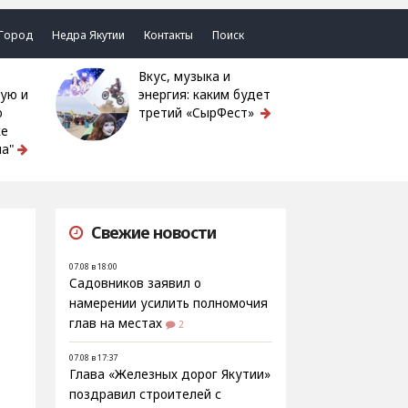
Город
Недра Якутии
Контакты
Поиск
Вкус, музыка и
ую и
энергия: каким будет
ю
третий «СырФест»
ке
а"
Свежие новости
07.08 в 18:00
Садовников заявил о
намерении усилить полномочия
глав на местах
2
07.08 в 17:37
Глава «Железных дорог Якутии»
поздравил строителей с