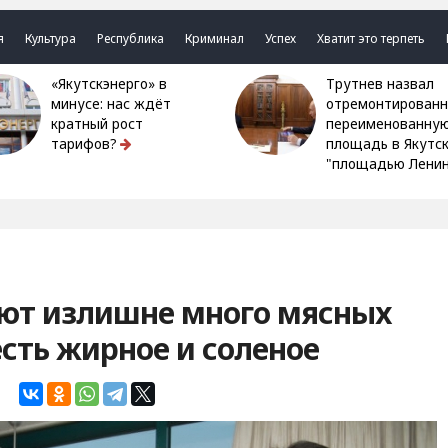
я
Культура
Республика
Криминал
Успех
Хватит это терпеть
«Якутскэнерго» в
Трутнев назвал
минусе: нас ждёт
отремонтированн
кратный рост
переименованну
тарифов?
площадь в Якутс
"площадью Ленин
яют излишне много мясных
есть жирное и соленое