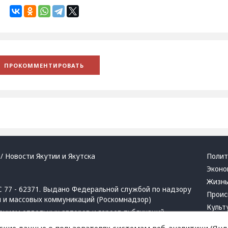
/ Новости Якутии и Якутска
Полит
Эконо
Жизн
 77 - 62371. Выдано Федеральной службой по надзору
Проис
й и массовых коммуникаций (Роскомнадзор)
Культ
ением отдельных авторов и героев публикаций.
Респу
 активная ссылка на сайт.