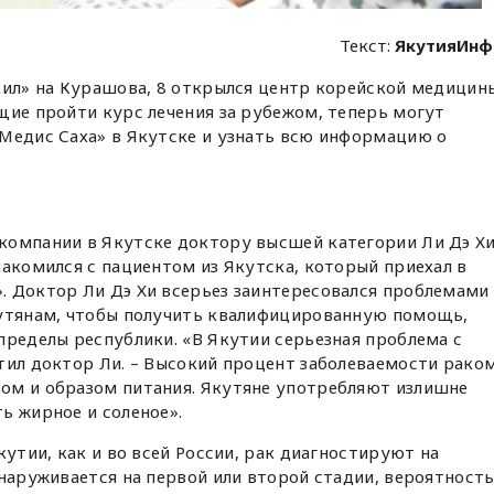
Текст:
ЯкутияИнф
кил» на Курашова, 8 открылся центр корейской медицин
щие пройти курс лечения за рубежом, теперь могут
 Медис Саха» в Якутске и узнать всю информацию о
компании в Якутске доктору высшей категории Ли Дэ Х
накомился с пациентом из Якутска, который приехал в
. Доктор Ли Дэ Хи всерьез заинтересовался проблемами
кутянам, чтобы получить квалифицированную помощь,
пределы республики. «В Якутии серьезная проблема с
тил доктор Ли. – Высокий процент заболеваемости рако
ом и образом питания. Якутяне употребляют излишне
ь жирное и соленое».
кутии, как и во всей России, рак диагностируют на
бнаруживается на первой или второй стадии, вероятност