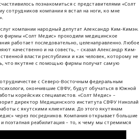
Посчастливилось познакомиться с представителями «Солт
у сотрудников компании я встал на ноги, ко мне
».
услуг компании народный депутат Александр Ким-Кимэн.
ю фирмы «Солт Медис» проходили медицинское
ания работает последовательно, целенаправленно. Любо
яют качественно и на совесть, – сказал Александр Ким-
рственной власти республики и как человек, которому не
ь, что якутяне с помощью фирмы получат самую
сотрудничестве с Северо-Восточным федеральным
 психологи, окончившие СВФУ, будут обучаться в Южной
работы корейских специалистов. «Солт Медис» –
оворит директор Медицинского института СВФУ Николай
 работы с якутскими клиентами. До этого якутянам
едис» через посредников. Компания открывает большие
 и поэтапная реабилитация – то, к чему мы стремимся