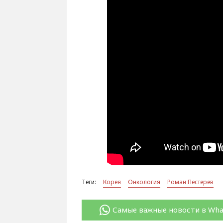
Теги:
Корея
Онкология
Роман Пестерев
Самые важные новости в Wh