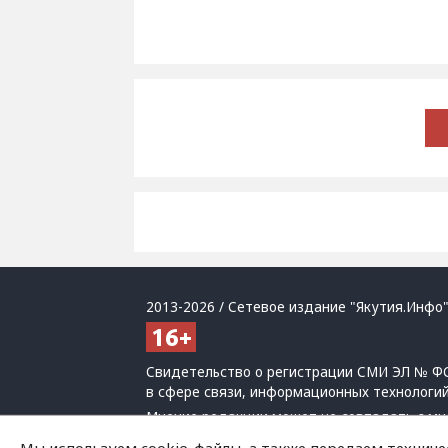
2013-2026 / Сетевое издание "Якутия.Инфо"
Свидетельство о регистрации СМИ ЭЛ № ФС
в сфере связи, информационных технологи
Мнение редакции может не совпадать с мн
При использовании материалов обязательна