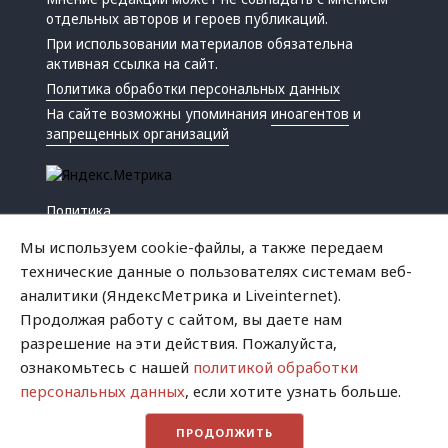
отдельных авторов и героев публикаций.
При использовании материалов обязательна
активная ссылка на сайт.
Политика обработки персональных данных
На сайте возможны упоминания
иноагентов
и
запрещенных организаций
Политика
Экономика
Мы используем cookie-файлы, а также передаем
Жизнь
технические данные о пользователях системам веб-
Происшествия
аналитики (ЯндексМетрика и Liveinternet).
Культура
Продолжая работу с сайтом, вы даете нам
Республика
разрешение на эти действия. Пожалуйста,
Криминал
ознакомьтесь с нашей
политикой обработки
Успех
персональных данных
, если хотите узнать больше.
Хватит это терпеть
ПРОДОЛЖИТЬ
Город