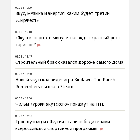
06.08 в 15:39
Вкус, музыка и энергия: каким будет третий
«СырФест»
06.08 в 15:18
«Якутскэнерго» в минусе: нас ждёт кратный рост
тарифов?
5
06.08 в 13:47
Строительный брак оказался дороже самого дома
06.08 в 13:20
Новый якутская видеоигра Kindawn: The Parish
Remembers вышла в Steam
05.08 в 17:36
Фильм «Уроки якутского» покажут на НТВ
05.08 в 17:23
Трое лучниц из Якутии стали победителями
всероссийской спортивной программы
1