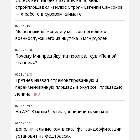
«Здесь нет типовых задач»: начальник
стройплощадки «Полюс Строя» Евгений Самсонов
— о работе в суровом климате
07.08 в 14:45
Мошенники выманили у матери погибшего
военнослужащего из Якутска 5 млн рублей
07.08 в 13:30
Почему Минпред Якутии проиграл суд «Пенной
станции»?
07.08 в 12:48
Трутнев назвал отремонтированную и
переименованную площадь в Якутске "площадью
Ленина"
3
07.08 в 12:17
На АЗС Южной Якутии увеличили лимиты
1
07.08 в 12:01
Дополнительные комплексы фотовидеофиксации
установят на федтрассах