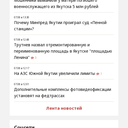
Мошенники выманили у матери погибшего
военнослужащего из Якутска 5 млн рублей
07.08 в 13:30
Почему Минпред Якутии проиграл суд «Пенной
станции»?
07.08 в 12:48
Трутнев назвал отремонтированную и
переименованную площадь в Якутске "площадью
Ленина"
3
07.08 в 12:17
На АЗС Южной Якутии увеличили лимиты
1
07.08 в 12:01
Дополнительные комплексы фотовидеофиксации
установят на федтрассах
Лента новостей
Соцсети