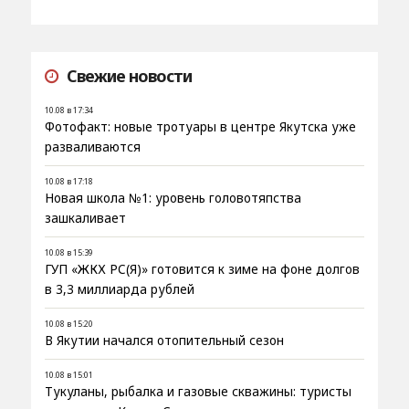
Свежие новости
10.08 в 17:34
Фотофакт: новые тротуары в центре Якутска уже
разваливаются
10.08 в 17:18
Новая школа №1: уровень головотяпства
зашкаливает
10.08 в 15:39
ГУП «ЖКХ РС(Я)» готовится к зиме на фоне долгов
в 3,3 миллиарда рублей
10.08 в 15:20
В Якутии начался отопительный сезон
10.08 в 15:01
Тукуланы, рыбалка и газовые скважины: туристы