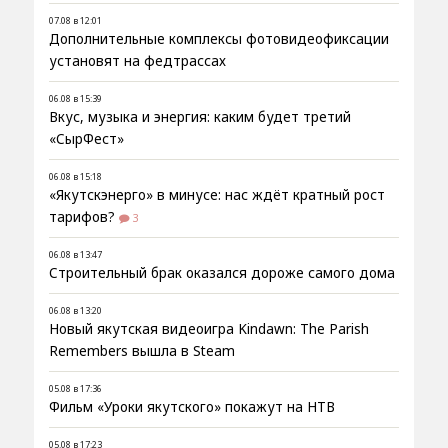
07.08 в 12:01
Дополнительные комплексы фотовидеофиксации
установят на федтрассах
06.08 в 15:39
Вкус, музыка и энергия: каким будет третий
«СырФест»
06.08 в 15:18
«Якутскэнерго» в минусе: нас ждёт кратный рост
тарифов?
3
06.08 в 13:47
Строительный брак оказался дороже самого дома
06.08 в 13:20
Новый якутская видеоигра Kindawn: The Parish
Remembers вышла в Steam
05.08 в 17:36
Фильм «Уроки якутского» покажут на НТВ
05.08 в 17:23