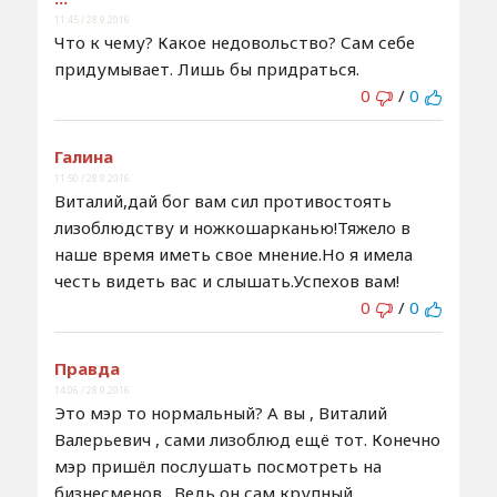
11:45 / 28.9.2016
Что к чему? Какое недовольство? Сам себе
придумывает. Лишь бы придраться.
0
/
0
Галина
11:50 / 28.9.2016
Виталий,дай бог вам сил противостоять
лизоблюдству и ножкошарканью!Тяжело в
наше время иметь свое мнение.Но я имела
честь видеть вас и слышать.Успехов вам!
0
/
0
Правда
14:06 / 28.9.2016
Это мэр то нормальный? А вы , Виталий
Валерьевич , сами лизоблюд ещё тот. Конечно
мэр пришёл послушать посмотреть на
бизнесменов . Ведь он сам крупный