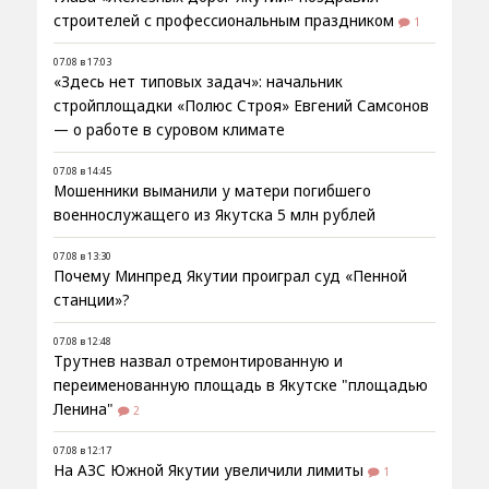
строителей с профессиональным праздником
1
07.08 в 17:03
«Здесь нет типовых задач»: начальник
стройплощадки «Полюс Строя» Евгений Самсонов
— о работе в суровом климате
07.08 в 14:45
Мошенники выманили у матери погибшего
военнослужащего из Якутска 5 млн рублей
07.08 в 13:30
Почему Минпред Якутии проиграл суд «Пенной
станции»?
07.08 в 12:48
Трутнев назвал отремонтированную и
переименованную площадь в Якутске "площадью
Ленина"
2
07.08 в 12:17
На АЗС Южной Якутии увеличили лимиты
1