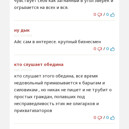
чувствует себя как загнанный в угол зверек и
огрызается на всех и вся.
0
/
0
ну дык
4:21 / 29.9.2016
Айс сам в интересе. крупный бизнесмен
0
/
0
кто слушает обедина
9:45 / 29.9.2016
кто слушает этого обедина, все время
недовольный примазывается к барыгам и
силовикам , но никак не пишет и не трубит о
простых граждан, попавших под
несправедливость этих же олигархов и
прихватизаторов
0
/
0