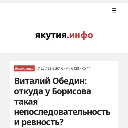
Экономика
•
7:25 / 28.9.2016
•
6428
•
11
Виталий Обедин:
откуда у Борисова
такая
непоследовательность
и ревность?