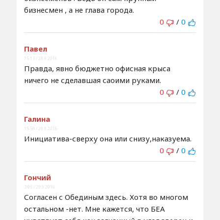
бизнесмен , а не глава города.
0
/
0
Павел
15:13 / 28.9.2016
Правда, явно бюджетно офисная крыса
ничего не сделавшая саоими руками.
0
/
0
Галина
15:59 / 28.9.2016
Инициатива-сверху она или снизу,наказуема.
0
/
0
Гончий
3:05 / 29.9.2016
Согласен с Обединым здесь. Хотя во многом
остальном -нет. Мне кажется, что БЕА