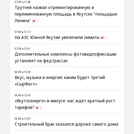
07.08 в 12:48
Трутнев назвал отремонтированную и
переименованную площадь в Якутске "площадью
Ленина"
2
07.08 в 12:17
На АЗС Южной Якутии увеличили лимиты
1
07.08 в 12:01
Дополнительные комплексы фотовидеофиксации
установят на федтрассах
06.08 в 15:39
Вкус, музыка и энергия: каким будет третий
«СырФест»
06.08 в 15:18
«Якутскэнерго» в минусе: нас ждёт кратный рост
тарифов?
3
06.08 в 13:47
Строительный брак оказался дороже самого дома