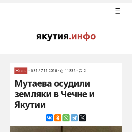
Жизнь
•
6:31 / 7.11.2016
•
11832
•
2
Мутаева осудили
земляки в Чечне и
Якутии