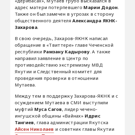
«дерибасах», Мутаев грубо высказался в
адрес матери потерпевшего
Марии Додон
.
Также он был замечен в угрозах в сторону
общественного деятеля
Александра ЯКНК-
Захарова
.
В свою очередь, Захаров-ЯКНК написал
обращение в «Твиттере» главе Чеченской
республики
Рамзану Кадырову
. А также
направил заявление в Центр по
противодействию экстремизму МВД
Якутии и Следственный комитет для
проведения проверки в отношении
Мутаева.
Между тем в поддержку Захарова-ЯКНК и с
осуждением Мутаева в СМИ выступили
муфтий
Муса Сагов
, лидер чечено-
ингушской общины «Вайнах»
Идрис
Тангиев
, глава администрации Якутска
Айсен Николаев
и советник главы Якутии