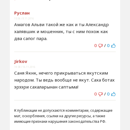
Руслан
15:56 / 8.11.2016
Амагов Альви такой же как и ты Александр
халявшик и мошенник, ты с ним похож как
два сапог пара.
0
/
0
Jirkov
19:38 / 16.11.2016
Саня Якнк, нечего прикрываться якутским
народом. Ты ведь вообще не якут. Саха ботах
эрээри сахаларынан саптыма!
0
/
0
К публикации не допускаются комментарии, содержащие
мат, оскорбления, ссылки на другие ресурсы, а также
имеющие признаки нарушения законодательства РФ.