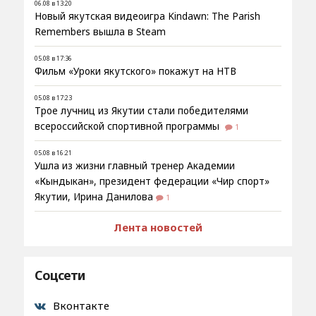
06.08 в 13:20
Новый якутская видеоигра Kindawn: The Parish
Remembers вышла в Steam
05.08 в 17:36
Фильм «Уроки якутского» покажут на НТВ
05.08 в 17:23
Трое лучниц из Якутии стали победителями
всероссийской спортивной программы
1
05.08 в 16:21
Ушла из жизни главный тренер Академии
«Кындыкан», президент федерации «Чир спорт»
Якутии, Ирина Данилова
1
Лента новостей
Соцсети
Вконтакте