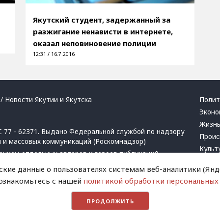
Якутский студент, задержанный за
разжигание ненависти в интернете,
оказал неповиновение полиции
12:31 / 16.7.2016
/ Новости Якутии и Якутска
Полит
Эконо
Жизн
 77 - 62371. Выдано Федеральной службой по надзору
Проис
й и массовых коммуникаций (Роскомнадзор)
Культ
ением отдельных авторов и героев публикаций.
Респу
 активная ссылка на сайт.
ские данные о пользователях системам веб-аналитики (Янде
Крим
 ознакомьтесь с нашей
политикой обработки персональных
Успех
в
и
запрещенных организаций
Хвати
ПРОДОЛЖИТЬ
Город