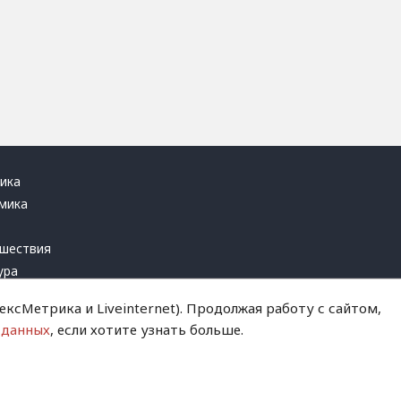
ика
мика
ь
шествия
ура
блика
ксМетрика и Liveinternet). Продолжая работу с сайтом,
инал
 данных
, если хотите узнать больше.
т это терпеть