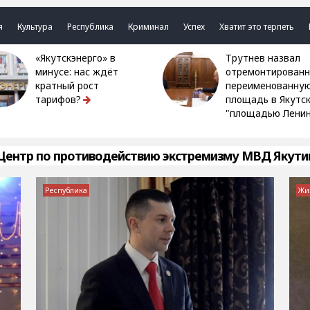
я
Культура
Республика
Криминал
Успех
Хватит это терпеть
«Якутскэнерго» в
Трутнев назвал
минусе: нас ждёт
отремонтированн
кратный рост
переименованну
тарифов?
площадь в Якутс
"площадью Ленин
Центр по противодействию экстремизму МВД Якути
Республика
Жи