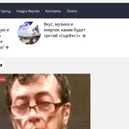
Город
Недра Якутии
Контакты
Поиск
Вкус, музыка и
ую и
энергия: каким будет
ю
третий «СырФест»
ке
а"
и
знь