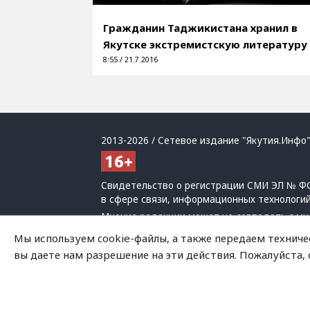
Гражданин Таджикистана хранил в
Якутске экстремистскую литературу
8:55 / 21.7.2016
2013-2026 / Сетевое издание "Якутия.Инфо"
Свидетельство о регистрации СМИ ЭЛ № ФС
в сфере связи, информационных технологи
Мнение редакции может не совпадать с мн
При использовании материалов обязательна
Мы используем cookie-файлы, а также передаем техниче
Политика обработки персональных данных
вы даете нам разрешение на эти действия. Пожалуйста,
На сайте возможны упоминания
иноагенто