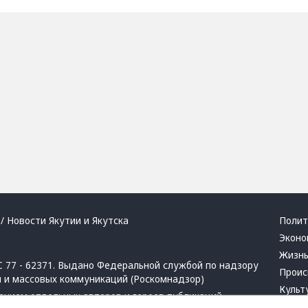
/ Новости Якутии и Якутска
Полит
Эконо
Жизн
 77 - 62371. Выдано Федеральной службой по надзору
Проис
й и массовых коммуникаций (Роскомнадзор)
Культ
ением отдельных авторов и героев публикаций.
Респу