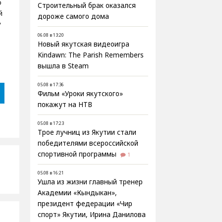
о
Строительный брак оказался
й
дороже самого дома
у
06.08 в 13:20
Новый якутская видеоигра
Kindawn: The Parish Remembers
вышла в Steam
05.08 в 17:36
Фильм «Уроки якутского»
покажут на НТВ
05.08 в 17:23
Трое лучниц из Якутии стали
победителями всероссийской
спортивной программы
1
05.08 в 16:21
Ушла из жизни главный тренер
Академии «Кындыкан»,
президент федерации «Чир
спорт» Якутии, Ирина Данилова