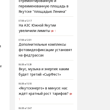
отремонтированную и
переименованную площадь в
Якутске "площадью Ленина"
07.08 в 12:17
На АЗС Южной Якутии
увеличили лимиты
1
07.08 в 12:01
Дополнительные комплексы
и
фотовидеофиксации установят
на федтрассах
06.08 в 15:39
м
Вкус, музыка и энергия: каким
будет третий «СырФест»
06.08 в 15:18
«Якутскэнерго» в минусе: нас
ждёт кратный рост тарифов?
1
06.08 в 13:47