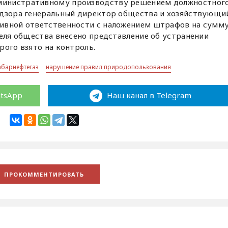
министративному производству решением должностног
адзора генеральный директор общества и хозяйствующи
ивной ответственности с наложением штрафов на сумм
теля общества внесено представление об устранении
рого взято на контроль.
абарнефтегаз
нарушение правил природопользования
atsApp
Наш канал в Telegram