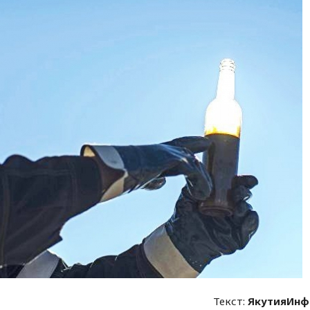
Текст:
ЯкутияИнф