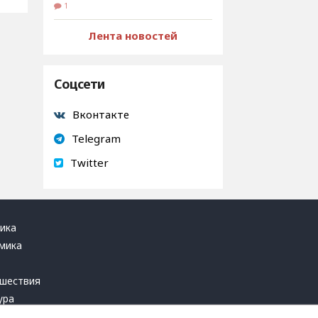
1
Лента новостей
Соцсети
Вконтакте
Telegram
Twitter
ика
мика
ь
шествия
ура
блика