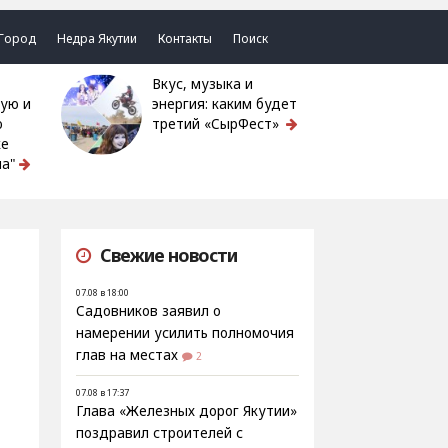
Город
Недра Якутии
Контакты
Поиск
Вкус, музыка и
ую и
энергия: каким будет
ю
третий «СырФест»
ке
а"
Свежие новости
07.08 в 18:00
Садовников заявил о
намерении усилить полномочия
глав на местах
2
07.08 в 17:37
Глава «Железных дорог Якутии»
поздравил строителей с