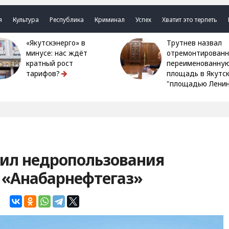
я
Культура
Республика
Криминал
Успех
Хватит это терпеть
«Якутскэнерго» в
Трутнев назвал
минусе: нас ждёт
отремонтированн
кратный рост
переименованну
тарифов?
площадь в Якутс
"площадью Ленин
вил недропользования
«Анабарнефтегаз»