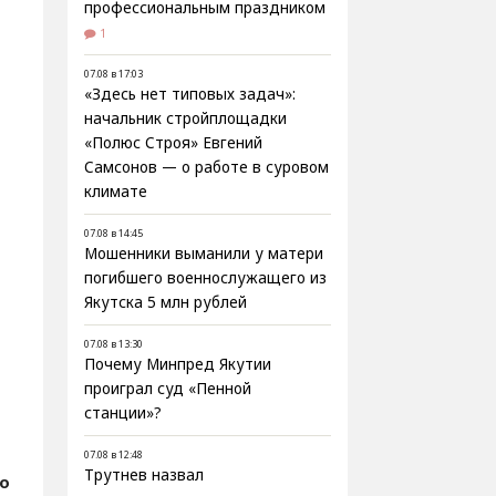
профессиональным праздником
1
07.08 в 17:03
«Здесь нет типовых задач»:
начальник стройплощадки
«Полюс Строя» Евгений
Самсонов — о работе в суровом
климате
07.08 в 14:45
Мошенники выманили у матери
погибшего военнослужащего из
Якутска 5 млн рублей
07.08 в 13:30
Почему Минпред Якутии
проиграл суд «Пенной
станции»?
07.08 в 12:48
Трутнев назвал
о