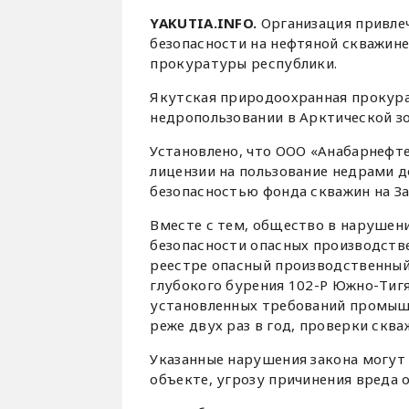
YAKUTIA.INFO.
Организация привле
безопасности на нефтяной скважине
прокуратуры республики.
Якутская природоохранная прокура
недропользовании в Арктической зо
Установлено, что ООО «Анабарнефте
лицензии на пользование недрами д
безопасностью фонда скважин на З
Вместе с тем, общество в нарушен
безопасности опасных производств
реестре опасный производственны
глубокого бурения 102-Р Южно-Тиг
установленных требований промышл
реже двух раз в год, проверки скв
Указанные нарушения закона могут 
объекте, угрозу причинения вреда