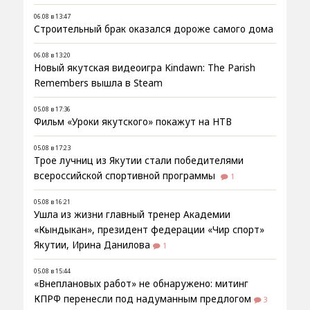
06.08 в 13:47
Строительный брак оказался дороже самого дома
06.08 в 13:20
Новый якутская видеоигра Kindawn: The Parish
Remembers вышла в Steam
05.08 в 17:36
Фильм «Уроки якутского» покажут на НТВ
05.08 в 17:23
Трое лучниц из Якутии стали победителями
всероссийской спортивной программы
1
05.08 в 16:21
Ушла из жизни главный тренер Академии
«Кындыкан», президент федерации «Чир спорт»
Якутии, Ирина Данилова
1
05.08 в 15:44
«Внеплановых работ» не обнаружено: митинг
КПРФ перенесли под надуманным предлогом
3