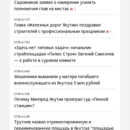
Садовников заявил о намерении усилить
полномочия глав на местах
2
07.08 в 17:37
Глава «Железных дорог Якутии» поздравил
строителей с профессиональным праздником
1
07.08 в 17:03
«Здесь нет типовых задач»: начальник
стройплощадки «Полюс Строя» Евгений Самсонов
— о работе в суровом климате
07.08 в 14:45
Мошенники выманили у матери погибшего
военнослужащего из Якутска 5 млн рублей
07.08 в 13:30
Почему Минпред Якутии проиграл суд «Пенной
станции»?
07.08 в 12:48
Трутнев назвал отремонтированную и
переименованную площадь в Якутске "площадью