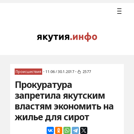
Происшествия
•
11:06 / 30.1.2017
•
2577
Прокуратура
запретила якутским
властям экономить на
жилье для сирот