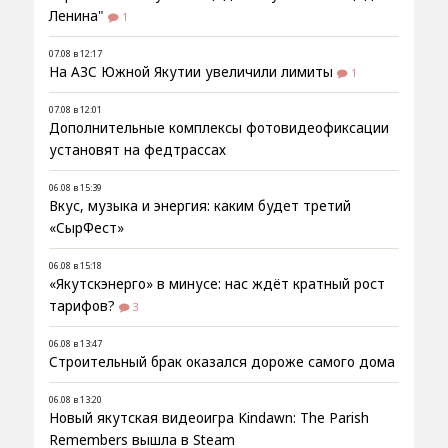
Ленина"
1
07.08 в 12:17
На АЗС Южной Якутии увеличили лимиты
1
07.08 в 12:01
Дополнительные комплексы фотовидеофиксации
установят на федтрассах
06.08 в 15:39
Вкус, музыка и энергия: каким будет третий
«СырФест»
06.08 в 15:18
«Якутскэнерго» в минусе: нас ждёт кратный рост
тарифов?
3
06.08 в 13:47
Строительный брак оказался дороже самого дома
06.08 в 13:20
Новый якутская видеоигра Kindawn: The Parish
Remembers вышла в Steam