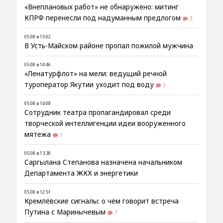
«Внеплановых работ» не обнаружено: митинг
КПРФ перенесли под надуманным предлогом
3
05.08 в 15:02
В Усть-Майском районе пропал пожилой мужчина
05.08 в 14:46
«Ленатурфлот» на мели: ведущий речной
туроператор Якутии уходит под воду
2
05.08 в 14:08
Сотрудник театра пропагандировал среди
творческой интеллигенции идеи вооруженного
мятежа
1
05.08 в 13:30
Саргылана Степанова назначена начальником
Департамента ЖКХ и энергетики
05.08 в 12:51
Кремлёвские сигналы: о чём говорит встреча
Путина с Маринычевым
7