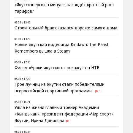
«Якутскэнерго» в минусе: нас ждёт кратный рост
тарифов?
06.08 в 13:47
Строительный брак оказался дороже самого дома
06.08 в 13:20
Новый якутская видеоигра Kindawn: The Parish
Remembers вышла в Steam
05.08 в 17:36
Фильм «Уроки якутского» покажут на НТВ
05.08 в 17:23
Трое лучниц из Якутии стали победителями
всероссийской спортивной программы
1
05.08 в 16:21
Ушла из жизни главный тренер Академии
«Кындыкан», президент федерации «Чир спорт»
Якутии, Ирина Данилова
1
05.08 в 15:44