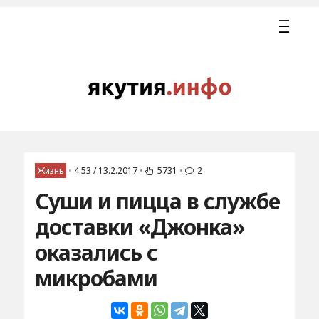
Жизнь
•
4:53 / 13.2.2017
•
5731
•
2
Суши и пицца в службе
доставки «Джонка»
оказались с
микробами