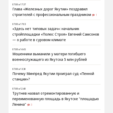
07.08 в 17:37
Глава «Железных дорог Якутии» поздравил
строителей с профессиональным праздником
1
07.08 в 17:03
«Здесь нет типовых задач»: начальник
стройплощадки «Полюс Строя» Евгений Самсонов
— о работе в суровом климате
07.08 в 14:45
Мошенники выманили у матери погибшего
военнослужащего из Якутска 5 млн рублей
07.08 в 13:30
Почему Минпред Якутии проиграл суд «Пенной
станции»?
07.08 в 12:48
Трутнев назвал отремонтированную и
переименованную площадь в Якутске "площадью
Ленина"
3