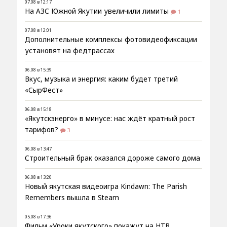
07.08 в 12:17
На АЗС Южной Якутии увеличили лимиты
1
07.08 в 12:01
Дополнительные комплексы фотовидеофиксации
установят на федтрассах
06.08 в 15:39
Вкус, музыка и энергия: каким будет третий
«СырФест»
06.08 в 15:18
«Якутскэнерго» в минусе: нас ждёт кратный рост
тарифов?
3
06.08 в 13:47
Строительный брак оказался дороже самого дома
06.08 в 13:20
Новый якутская видеоигра Kindawn: The Parish
Remembers вышла в Steam
05.08 в 17:36
Фильм «Уроки якутского» покажут на НТВ