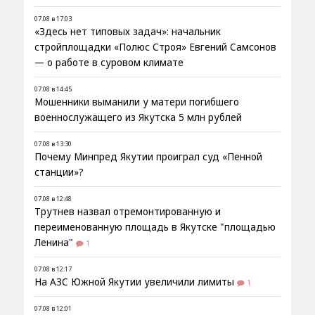
07.08 в 17:03
«Здесь нет типовых задач»: начальник
стройплощадки «Полюс Строя» Евгений Самсонов
— о работе в суровом климате
07.08 в 14:45
Мошенники выманили у матери погибшего
военнослужащего из Якутска 5 млн рублей
07.08 в 13:30
Почему Минпред Якутии проиграл суд «Пенной
станции»?
07.08 в 12:48
Трутнев назвал отремонтированную и
переименованную площадь в Якутске "площадью
Ленина"
1
07.08 в 12:17
На АЗС Южной Якутии увеличили лимиты
1
07.08 в 12:01