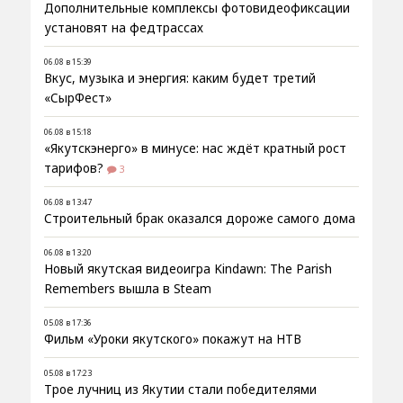
Дополнительные комплексы фотовидеофиксации
установят на федтрассах
06.08 в 15:39
Вкус, музыка и энергия: каким будет третий
«СырФест»
06.08 в 15:18
«Якутскэнерго» в минусе: нас ждёт кратный рост
тарифов?
3
06.08 в 13:47
Строительный брак оказался дороже самого дома
06.08 в 13:20
Новый якутская видеоигра Kindawn: The Parish
Remembers вышла в Steam
05.08 в 17:36
Фильм «Уроки якутского» покажут на НТВ
05.08 в 17:23
Трое лучниц из Якутии стали победителями