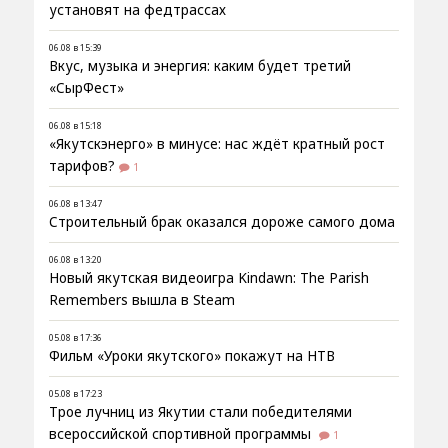
установят на федтрассах
06.08 в 15:39
Вкус, музыка и энергия: каким будет третий
«СырФест»
06.08 в 15:18
«Якутскэнерго» в минусе: нас ждёт кратный рост
тарифов?
1
06.08 в 13:47
Строительный брак оказался дороже самого дома
06.08 в 13:20
Новый якутская видеоигра Kindawn: The Parish
Remembers вышла в Steam
05.08 в 17:36
Фильм «Уроки якутского» покажут на НТВ
05.08 в 17:23
Трое лучниц из Якутии стали победителями
всероссийской спортивной программы
1