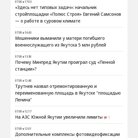
07.08 в 17:03
«Здесь нет типовых задач»: начальник
стройплощадки «Полюс Строя» Евгений Самсонов
— о работе в суровом климате
07.08 в 14:45
Мошенники выманили у матери погибшего
военнослужащего из Якутска 5 млн рублей
07.08 в 13:30
Почему Минпред Якутии проиграл суд «Пенной
станции»?
07.08 в 12:48
Трутнев назвал отремонтированную и
переименованную площадь в Якутске "площадью
Ленина"
07.08 в 12:17
На АЗС Южной Якутии увеличили лимиты
1
07.08 в 12:01
Дополнительные комплексы фотовидеофиксации