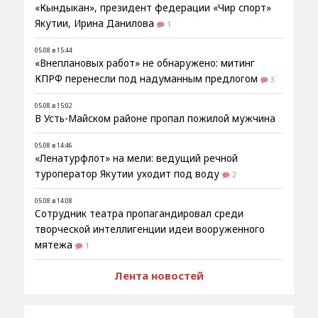
«Кындыкан», президент федерации «Чир спорт»
Якутии, Ирина Данилова
1
05.08 в 15:44
«Внеплановых работ» не обнаружено: митинг
КПРФ перенесли под надуманным предлогом
3
05.08 в 15:02
В Усть-Майском районе пропал пожилой мужчина
05.08 в 14:46
«Ленатурфлот» на мели: ведущий речной
туроператор Якутии уходит под воду
2
05.08 в 14:08
Сотрудник театра пропагандировал среди
творческой интеллигенции идеи вооруженного
мятежа
1
Лента новостей