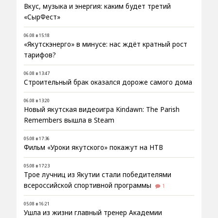
Вкус, музыка и энергия: каким будет третий
«СырФест»
06.08 в 15:18
«Якутскэнерго» в минусе: нас ждёт кратный рост
тарифов?
06.08 в 13:47
Строительный брак оказался дороже самого дома
06.08 в 13:20
Новый якутская видеоигра Kindawn: The Parish
Remembers вышла в Steam
05.08 в 17:36
Фильм «Уроки якутского» покажут на НТВ
05.08 в 17:23
Трое лучниц из Якутии стали победителями
всероссийской спортивной программы
1
05.08 в 16:21
Ушла из жизни главный тренер Академии