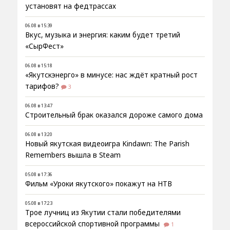
установят на федтрассах
06.08 в 15:39
Вкус, музыка и энергия: каким будет третий
«СырФест»
06.08 в 15:18
«Якутскэнерго» в минусе: нас ждёт кратный рост
тарифов?
3
06.08 в 13:47
Строительный брак оказался дороже самого дома
06.08 в 13:20
Новый якутская видеоигра Kindawn: The Parish
Remembers вышла в Steam
05.08 в 17:36
Фильм «Уроки якутского» покажут на НТВ
05.08 в 17:23
Трое лучниц из Якутии стали победителями
всероссийской спортивной программы
1