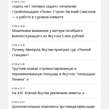
07.08 в 17:03
«Здесь нет типовых задач»: начальник
стройплощадки «Полюс Строя» Евгений Самсонов
— о работе в суровом климате
07.08 в 14:45
Мошенники выманили у матери погибшего
военнослужащего из Якутска 5 млн рублей
07.08 в 13:30
Почему Минпред Якутии проиграл суд «Пенной
станции»?
07.08 в 12:48
Трутнев назвал отремонтированную и
переименованную площадь в Якутске "площадью
Ленина"
1
07.08 в 12:17
На АЗС Южной Якутии увеличили лимиты
1
07.08 в 12:01
Дополнительные комплексы фотовидеофиксации