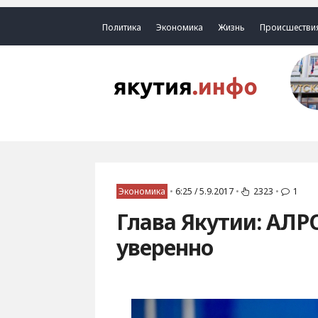
Политика
Экономика
Жизнь
Происшестви
Экономика
•
6:25 / 5.9.2017
•
2323
•
1
Глава Якутии: АЛР
уверенно