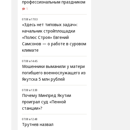
профессиональным праздником
1
07.08 в 17:03
«Здесь нет типовых задач»:
начальник стройплощадки
«Полюс Строя» Евгений
Самсонов — о работе в суровом
климате
07.08 в 14:45
Мошенники выманили у матери
погибшего военнослужащего из
Якутска 5 млн рублей
07.08 в 13:30
Почему Минпред Якутии
проиграл суд «Пенной
станции»?
07.08 в 12:48
Трутнев назвал