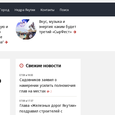
Город
Недра Якутии
Контакты
Поиск
Вкус, музыка и
ую и
энергия: каким будет
ю
третий «СырФест»
ке
а"
Свежие новости
07.08 в 18:00
о
Садовников заявил о
намерении усилить полномочия
глав на местах
2
07.08 в 17:37
Глава «Железных дорог Якутии»
поздравил строителей с