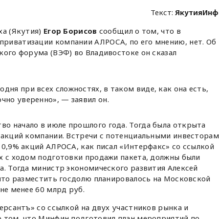
Текст:
ЯкутияИнф
ха (Якутия)
Егор Борисов
сообщил о том, что в
риватизации компании АЛРОСА, по его мнению, нет. Об
кого форума (ВЭФ) во Владивостоке он сказал
дня при всех сложностях, в таком виде, как она есть,
чно уверенно», — заявил он.
о начало в июле прошлого года. Тогда была открыта
а акций компании. Встречи с потенциальными инвестора
10,9% акций АЛРОСА, как писал «Интерфакс» со ссылкой
х с ходом подготовки продажи пакета, должны были
а. Тогда министр экономического развития Алексей
 что разместить госдолю планировалось на Московской
не менее 60 млрд руб.
мерсантъ» со ссылкой на двух участников рынка и
о том, что Минфин подготовил план мероприятий по