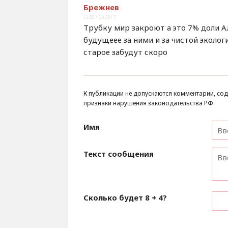
Брежнев
12:59 / 5.9.2017
Трубку мир закроют а это 7% доли А
будущеее за ними и за чистой эколог
старое забудут скоро
К публикации не допускаются комментарии, сод
признаки нарушения законодательства РФ.
Имя
Текст сообщения
Сколько будет
8 + 4
?