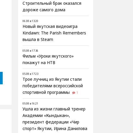
Строительный брак оказался
дороже самого дома
06.08 в 13:20
Новый якутская видеоигра
Kindawn: The Parish Remembers
вышла в Steam
05.08 в 17:36
Фильм «Уроки якутского»
покажут на НТВ
05.08 в 17:23
Трое лучниц из Якутии стали
победителями всероссийской
спортивной программы
1
05.08 в 16:21
Ушла из жизни главный тренер
Академии «Кындыкан»,
президент федерации «Чир
спорт» Якутии, Ирина Данилова