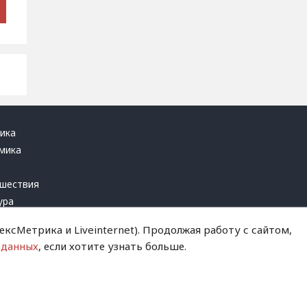
ика
мика
ь
шествия
ура
блика
ксМетрика и Liveinternet). Продолжая работу с сайтом,
инал
 данных
, если хотите узнать больше.
т это терпеть