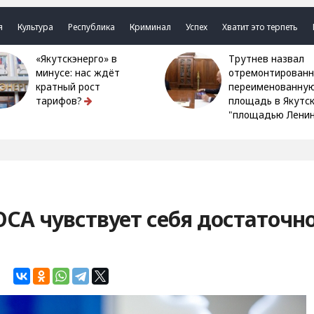
я
Культура
Республика
Криминал
Успех
Хватит это терпеть
«Якутскэнерго» в
Трутнев назвал
минусе: нас ждёт
отремонтированн
кратный рост
переименованну
тарифов?
площадь в Якутс
"площадью Ленин
ОСА чувствует себя достаточн