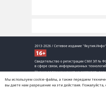
2013-2026 / Сетевое издание "Якутия.Инфо"
Свидетельство о регистрации СМИ ЭЛ № ФС
в сфере связи, информационных технологи
Мнение редакции может не совпадать с мн
При использовании материалов обязательна
Мы используем cookie-файлы, а также передаем техниче
Политика обработки персональных данных
вы даете нам разрешение на эти действия. Пожалуйста,
На сайте возможны упоминания
иноагенто