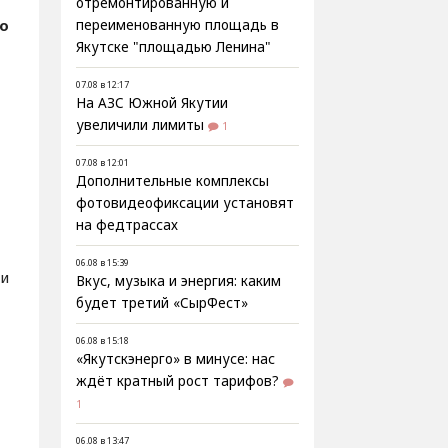
отремонтированную и
о
переименованную площадь в
Якутске "площадью Ленина"
07.08 в 12:17
На АЗС Южной Якутии
увеличили лимиты
1
07.08 в 12:01
Дополнительные комплексы
фотовидеофиксации установят
на федтрассах
06.08 в 15:39
ми
Вкус, музыка и энергия: каким
будет третий «СырФест»
06.08 в 15:18
«Якутскэнерго» в минусе: нас
ждёт кратный рост тарифов?
1
06.08 в 13:47