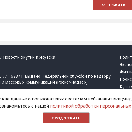
/ Новости Якутии и Якутска
Полит
Эконо
Жизн
 77 - 62371. Выдано Федеральной службой по надзору
Проис
й и массовых коммуникаций (Роскомнадзор)
Культ
ением отдельных авторов и героев публикаций.
Респу
 активная ссылка на сайт.
ские данные о пользователях системам веб-аналитики (Янде
Крим
 ознакомьтесь с нашей
политикой обработки персональных
Успех
в
и
запрещенных организаций
Хвати
ПРОДОЛЖИТЬ
Город