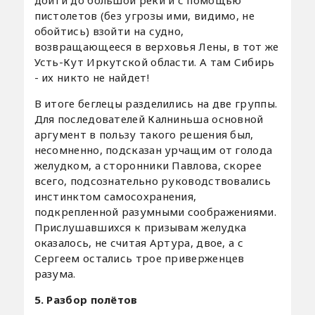
дойти до большой реки и с помощью
пистолетов (без угрозы ими, видимо, не
обойтись) взойти на судно,
возвращающееся в верховья Лены, в тот же
Усть-Кут Иркутской области. А там Сибирь
- их никто не найдет!
В итоге беглецы разделились на две группы.
Для последователей Калниньша основной
аргумент в пользу такого решения был,
несомненно, подсказан урчащим от голода
желудком, а сторонники Павлова, скорее
всего, подсознательно руководствовались
инстинктом самосохранения,
подкрепленной разумными соображениями.
Прислушавшихся к призывам желудка
оказалось, не считая Артура, двое, а с
Сергеем остались трое приверженцев
разума.
5. Разбор полётов