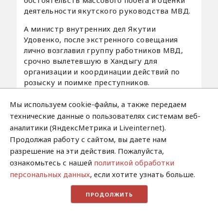
обстоятельств массового побега и оценки
деятельности якутского руководства МВД.
А министр внутренних дел Якутии
Удовенко, после экстренного совещания
лично возглавил группу работников МВД,
срочно вылетевшую в Хандыгу для
организации и координации действий по
розыску и поимке преступников.
Немедленно были задействованы не так
давно созданный отряд спецназа и
Мы используем cookie-файлы, а также передаем
подразделения опытных специалистов по
технические данные о пользователях системам веб-
розыску бежавших арестантов, в которые
аналитики (ЯндексМетрика и Liveinternet).
вошли как работники милиции, так и
Продолжая работу с сайтом, вы даете нам
сотрудники внутренних войск по охране
разрешение на эти действия. Пожалуйста,
исправительно-трудовых учреждений (ИТУ
ознакомьтесь с нашей
политикой обработки
- колоний для осужденных преступников).
персональных данных
, если хотите узнать больше.
Потому к середине дня 1 июля 1979 года в
ПРОДОЛЖИТЬ
аэропорт Теплый Ключ прибыло несколько
спецрейсов самолетов АН-24 и вертолетов