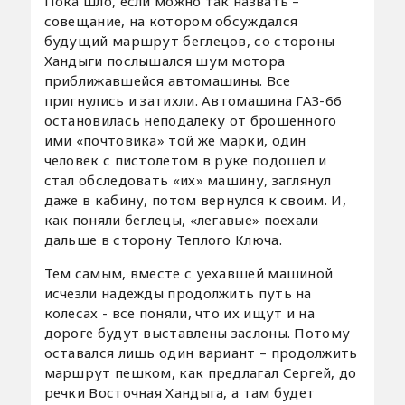
Пока шло, если можно так назвать –
совещание, на котором обсуждался
будущий маршрут беглецов, со стороны
Хандыги послышался шум мотора
приближавшейся автомашины. Все
пригнулись и затихли. Автомашина ГАЗ-66
остановилась неподалеку от брошенного
ими «почтовика» той же марки, один
человек с пистолетом в руке подошел и
стал обследовать «их» машину, заглянул
даже в кабину, потом вернулся к своим. И,
как поняли беглецы, «легавые» поехали
дальше в сторону Теплого Ключа.
Тем самым, вместе с уехавшей машиной
исчезли надежды продолжить путь на
колесах - все поняли, что их ищут и на
дороге будут выставлены заслоны. Потому
оставался лишь один вариант – продолжить
маршрут пешком, как предлагал Сергей, до
речки Восточная Хандыга, а там будет