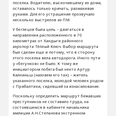
поселка. Водителю, выскочившему из дома,
оставалось только кричать, размахивая
руками. Для его устрашения прозвучало
несколько выстрелов из ПМ.
У беглецов была цель – двигаться в
направлении расположенного в 70
километрах от Хандыги районного
аэропорта Тёплый Ключ. Выбор маршрута
был сделан еще и потому, что в сторону
этого поселка вела автодорога. Иного пути
у «бегунков» не было. К тому же
инициатором побега был некто Артур
Калниньш (назовем его так) – житель
указанного поселка, молодой человек родом
с Прибалтики, сидевший за изнасилование.
Поскольку определить маршрут бежавших
преступников не составило труда, на
состоявшемся в кабинете начальника
милиции А.Н.Степанова экстренном