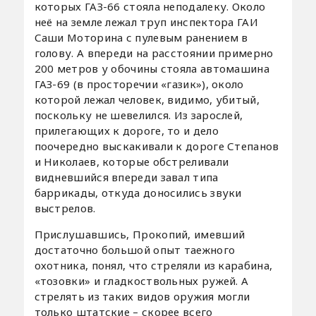
которых ГАЗ-66 стояла неподалеку. Около
неё на земле лежал труп инспектора ГАИ
Саши Моторина с пулевым ранением в
голову. А впереди на расстоянии примерно
200 метров у обочины стояла автомашина
ГАЗ-69 (в просторечии «газик»), около
которой лежал человек, видимо, убитый,
поскольку не шевелился. Из зарослей,
прилегающих к дороге, то и дело
поочередно выскакивали к дороге Степанов
и Николаев, которые обстреливали
видневшийся впереди завал типа
баррикады, откуда доносились звуки
выстрелов.
Прислушавшись, Прокопий, имевший
достаточно большой опыт таежного
охотника, понял, что стреляли из карабина,
«тозовки» и гладкоствольных ружей. А
стрелять из таких видов оружия могли
только штатские – скорее всего