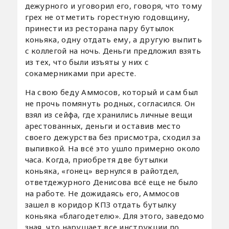
дежурного и уговорил его, говоря, что тому
грех не отметить горестную годовщину,
принести из ресторана пару бутылок
коньяка, одну отдать ему, а другую выпить
с коллегой на ночь. Деньги предложил взять
из тех, что были изъяты у них с
сокамерниками при аресте.
На свою беду Аммосов, который и сам был
не прочь помянуть родных, согласился. Он
взял из сейфа, где хранились личные вещи
арестованных, деньги и оставив место
своего дежурства без присмотра, сходил за
выпивкой. На всё это ушло примерно около
часа. Когда, приобретя две бутылки
коньяка, «гонец» вернулся в райотдел,
ответдежурного Денисова всё еще не было
на работе. Не дожидаясь его, Аммосов
зашел в коридор КПЗ отдать бутылку
коньяка «благодетелю». Для этого, заведомо
зная, что нарушает все инструкции по