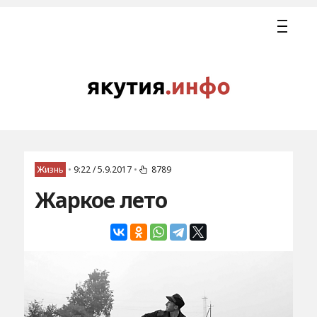
Жизнь
•
9:22 / 5.9.2017
•
8789
Жаркое лето