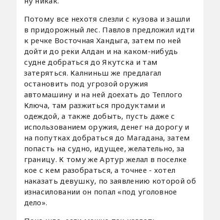
ну никак.
Потому все нехотя слезли с кузова и зашли
в придорожный лес. Павлов предложил идти
к речке Восточная Хандыга, затем по ней
дойти до реки Алдан и на каком-нибудь
судне добраться до Якутска и там
затеряться. Калниньш же предлагал
остановить под угрозой оружия
автомашину и на ней доехать до Теплого
Ключа, там разжиться продуктами и
одеждой, а также добыть, пусть даже с
использованием оружия, денег на дорогу и
на попутках добраться до Магадана, затем
попасть на судно, идущее, желательно, за
границу. К тому же Артур желал в поселке
кое с кем разобраться, а точнее - хотел
наказать девушку, по заявлению которой об
изнасиловании он попал «под уголовное
дело».