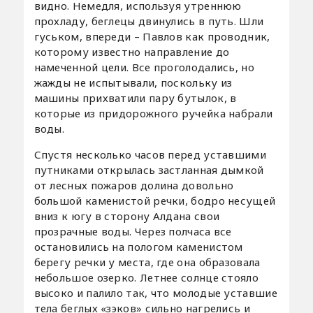
видно. Немедля, используя утреннюю
прохладу, беглецы двинулись в путь. Шли
гуськом, впереди – Павлов как проводник,
которому известно направление до
намеченной цели. Все проголодались, но
жажды не испытывали, поскольку из
машины прихватили пару бутылок, в
которые из придорожного ручейка набрали
воды.
Спустя несколько часов перед уставшими
путниками открылась застланная дымкой
от лесных пожаров долина довольно
большой каменистой речки, бодро несущей
вниз к югу в сторону Алдана свои
прозрачные воды. Через полчаса все
остановились на пологом каменистом
берегу речки у места, где она образовала
небольшое озерко. Летнее солнце стояло
высоко и палило так, что молодые уставшие
тела беглых «зэков» сильно нагрелись и