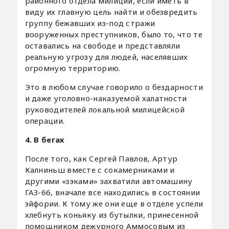
районного отдела милиции, если иметь в
виду их главную цель найти и обезвредить
группу бежавших из-под стражи
вооруженных преступников, было то, что те
оставались на свободе и представляли
реальную угрозу для людей, населявших
огромную территорию.
Это в любом случае говорило о бездарности
и даже уголовно-наказуемой халатности
руководителей локальной милицейской
операции.
4. В бегах
После того, как Сергей Павлов, Артур
Калниньш вместе с сокамерниками и
другими «зэками» захватили автомашину
ГАЗ-66, вначале все находились в состоянии
эйфории. К тому же они еще в отделе успели
хлебнуть коньяку из бутылки, принесенной
помощником дежурного Аммосовым из