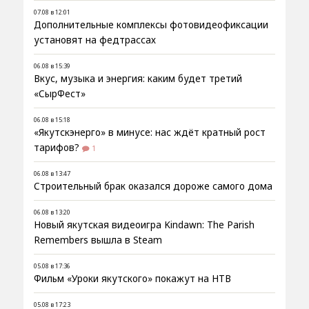
07.08 в 12:01
Дополнительные комплексы фотовидеофиксации
установят на федтрассах
06.08 в 15:39
Вкус, музыка и энергия: каким будет третий
«СырФест»
06.08 в 15:18
«Якутскэнерго» в минусе: нас ждёт кратный рост
тарифов?
1
06.08 в 13:47
Строительный брак оказался дороже самого дома
06.08 в 13:20
Новый якутская видеоигра Kindawn: The Parish
Remembers вышла в Steam
05.08 в 17:36
Фильм «Уроки якутского» покажут на НТВ
05.08 в 17:23