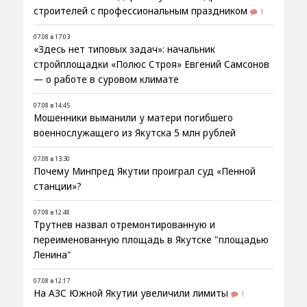
строителей с профессиональным праздником
1
07.08 в 17:03
«Здесь нет типовых задач»: начальник
стройплощадки «Полюс Строя» Евгений Самсонов
— о работе в суровом климате
07.08 в 14:45
Мошенники выманили у матери погибшего
военнослужащего из Якутска 5 млн рублей
07.08 в 13:30
Почему Минпред Якутии проиграл суд «Пенной
станции»?
07.08 в 12:48
Трутнев назвал отремонтированную и
переименованную площадь в Якутске "площадью
Ленина"
07.08 в 12:17
На АЗС Южной Якутии увеличили лимиты
1