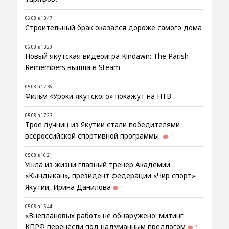
06.08 в 13:47
Строительный брак оказался дороже самого дома
06.08 в 13:20
Новый якутская видеоигра Kindawn: The Parish
Remembers вышла в Steam
05.08 в 17:36
Фильм «Уроки якутского» покажут на НТВ
05.08 в 17:23
Трое лучниц из Якутии стали победителями
всероссийской спортивной программы
1
05.08 в 16:21
Ушла из жизни главный тренер Академии
«Кындыкан», президент федерации «Чир спорт»
Якутии, Ирина Данилова
1
05.08 в 15:44
«Внеплановых работ» не обнаружено: митинг
КПРФ перенесли под надуманным предлогом
3