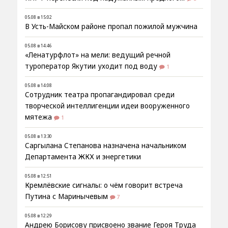
05.08 в 15:02
В Усть-Майском районе пропал пожилой мужчина
05.08 в 14:46
«Ленатурфлот» на мели: ведущий речной
туроператор Якутии уходит под воду
1
05.08 в 14:08
Сотрудник театра пропагандировал среди
творческой интеллигенции идеи вооруженного
мятежа
1
05.08 в 13:30
Саргылана Степанова назначена начальником
Департамента ЖКХ и энергетики
05.08 в 12:51
Кремлёвские сигналы: о чём говорит встреча
Путина с Маринычевым
7
05.08 в 12:29
Андрею Борисову присвоено звание Героя Труда