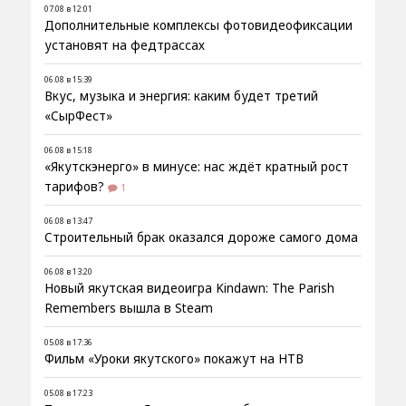
07.08 в 12:01
Дополнительные комплексы фотовидеофиксации
установят на федтрассах
06.08 в 15:39
Вкус, музыка и энергия: каким будет третий
«СырФест»
06.08 в 15:18
«Якутскэнерго» в минусе: нас ждёт кратный рост
тарифов?
1
06.08 в 13:47
Строительный брак оказался дороже самого дома
06.08 в 13:20
Новый якутская видеоигра Kindawn: The Parish
Remembers вышла в Steam
05.08 в 17:36
Фильм «Уроки якутского» покажут на НТВ
05.08 в 17:23