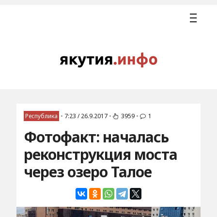
Республика
•
7:23 / 26.9.2017
•
3959
•
1
Фотофакт: началась
реконструкция моста
через озеро Талое