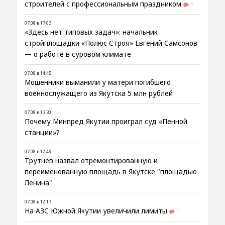
строителей с профессиональным праздником
1
07.08 в 17:03
«Здесь нет типовых задач»: начальник
стройплощадки «Полюс Строя» Евгений Самсонов
— о работе в суровом климате
07.08 в 14:45
Мошенники выманили у матери погибшего
военнослужащего из Якутска 5 млн рублей
07.08 в 13:30
Почему Минпред Якутии проиграл суд «Пенной
станции»?
07.08 в 12:48
Трутнев назвал отремонтированную и
переименованную площадь в Якутске "площадью
Ленина"
07.08 в 12:17
На АЗС Южной Якутии увеличили лимиты
1