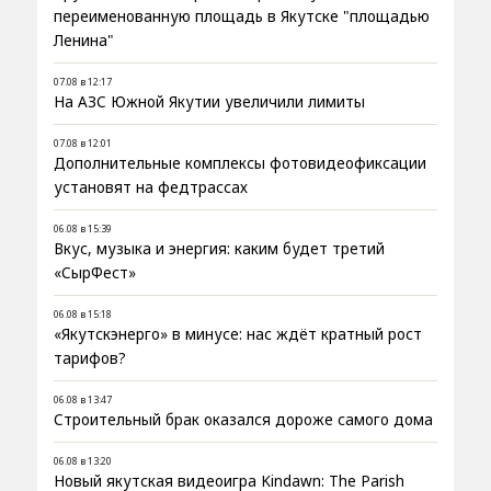
переименованную площадь в Якутске "площадью
Ленина"
07.08 в 12:17
На АЗС Южной Якутии увеличили лимиты
07.08 в 12:01
Дополнительные комплексы фотовидеофиксации
установят на федтрассах
06.08 в 15:39
Вкус, музыка и энергия: каким будет третий
«СырФест»
06.08 в 15:18
«Якутскэнерго» в минусе: нас ждёт кратный рост
тарифов?
06.08 в 13:47
Строительный брак оказался дороже самого дома
06.08 в 13:20
Новый якутская видеоигра Kindawn: The Parish