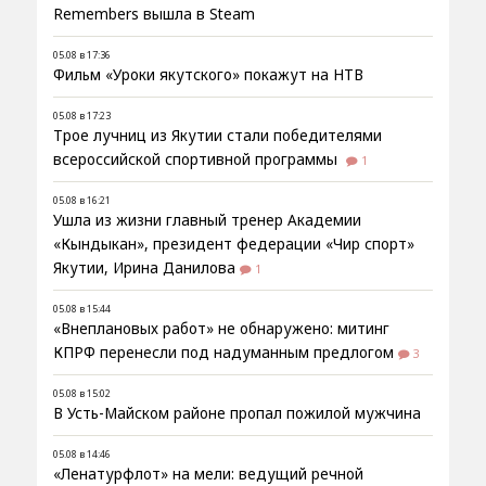
Remembers вышла в Steam
05.08 в 17:36
Фильм «Уроки якутского» покажут на НТВ
05.08 в 17:23
Трое лучниц из Якутии стали победителями
всероссийской спортивной программы
1
05.08 в 16:21
Ушла из жизни главный тренер Академии
«Кындыкан», президент федерации «Чир спорт»
Якутии, Ирина Данилова
1
05.08 в 15:44
«Внеплановых работ» не обнаружено: митинг
КПРФ перенесли под надуманным предлогом
3
05.08 в 15:02
В Усть-Майском районе пропал пожилой мужчина
05.08 в 14:46
«Ленатурфлот» на мели: ведущий речной