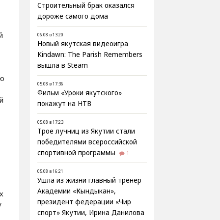
Строительный брак оказался
дороже самого дома
й
06.08 в 13:20
Новый якутская видеоигра
Kindawn: The Parish Remembers
вышла в Steam
ию
05.08 в 17:36
Фильм «Уроки якутского»
й
покажут на НТВ
05.08 в 17:23
Трое лучниц из Якутии стали
победителями всероссийской
спортивной программы
1
05.08 в 16:21
Ушла из жизни главный тренер
Академии «Кындыкан»,
х
президент федерации «Чир
у
спорт» Якутии, Ирина Данилова