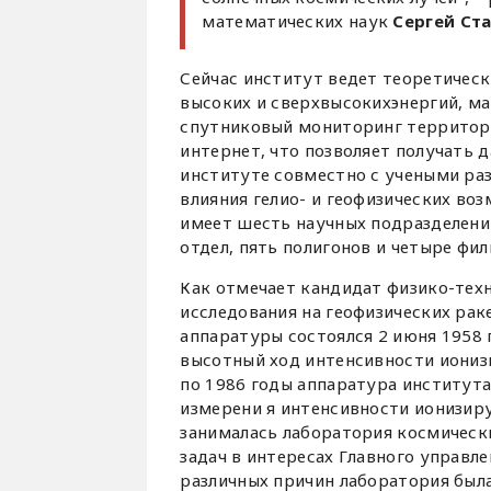
математических наук
Сергей Ст
Сейчас институт ведет теоретическ
высоких и сверхвысокихэнергий, м
спутниковый мониторинг территори
интернет, что позволяет получать 
институте совместно с учеными ра
влияния гелио- и геофизических во
имеет шесть научных подразделени
отдел, пять полигонов и четыре фил
Как отмечает кандидат физико-тех
исследования на геофизических рак
аппаратуры состоялся 2 июня 1958 
высотный ход интенсивности ионизи
по 1986 годы аппаратура института
измерени я интенсивности ионизир
занималась лаборатория космическ
задач в интересах Главного управл
различных причин лаборатория была 