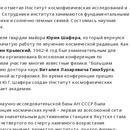
ие отметил Институт космофизичевских исследований и
а. Сотрудники института занимаются фундаментальными
ики и солнечно-земных связей. Состоялась научная
е.
теля гвардии майора
Юрия Шафера
, который вернулся
начатую работу по изучению космической радиации. Как
ен Крымский
, 1962-й год был знаменательным для
ла организована Всесоюзная конференция по
яли участие многие известные физики. "Большим
цию доктора наук
Виталия Лазаревича Гинзбурга
,
нной астрофизике. Во время конференции пришло
и Ю.Г. Шафера создан Институт космофизических
чает академик.
 научно-исследовательской базы АН СССР была
анция космических лучей – первая из всесоюзной сети
ым значительным достижением станции в Якутске стала
 четвертого по счерту наземного возрастания
 рассказывает директор института, доктор физико-