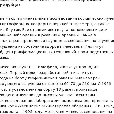
ародубцев
.
ие и экспериментальные исследования космических луче
агнитосферы, ионосферы и верхней атмосферы, а также
и Якутии. Все станции института подключены к сети
данные наблюдений в реальном времени. Также в
зных стран проводятся научные исследования по изучен
змущений на состояние здоровья человека. Институт
й, центр информационных технологий, производственны
иала.
нических наук
В.Е. Тимофеев
, институт проводит
етах. Первый полет разработанной в институте
года на борту геофизической ракеты. Был измерен
рующего излучения от высоты 60-70 до 210 км. С 1956
 была установлена на борту 13 ракет, производя
ующего излучения до высоты 500 км. Всем этим
их исследований. Лаборатория выполняла ряд прикладны
ения космических сил Министерства обороны СССР. В сил
закрыта в 1995 году. Но тем не менее, исследования на