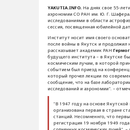
YAKUTIA.INFO.
На днях свое 55-лет
аэрономии СО РАН им. Ю. Г. Шафер
исследованиями в области астрофиз
сессия, посвященная юбилейной дат
Институт носит имя своего основа
после войны в Якутск и продолжил 
рассказывает академик РАН
Гермог
будущего института – в Якутске бы
космическим лучам, в которой прин
событием был приезд на конферен
который прочел лекции по совреме
сообщение, что на базе лаборатори
исследований и аэрономии". – отме
"В 1947 году на основе Якутской
организована первая в стране ст
станций. Несомненнго, что перв
регистрация 19 ноября 1949 года
солнечных космических лучей", –