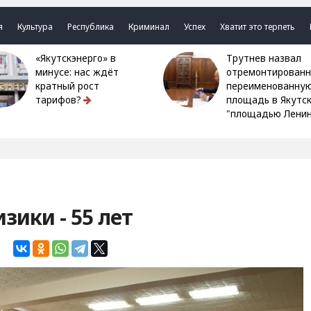
я
Культура
Республика
Криминал
Успех
Хватит это терпеть
«Якутскэнерго» в
Трутнев назвал
минусе: нас ждёт
отремонтированн
кратный рост
переименованну
тарифов?
площадь в Якутс
"площадью Ленин
зики - 55 лет