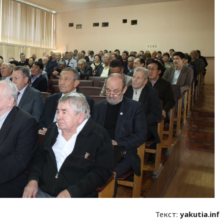
Текст:
yakutia.in