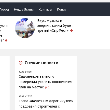
Город
Недра Якутии
Контакты
Поиск
Вкус, музыка и
ую и
энергия: каким будет
ю
третий «СырФест»
ке
а"
Свежие новости
07.08 в 18:00
Садовников заявил о
намерении усилить полномочия
глав на местах
2
07.08 в 17:37
Глава «Железных дорог Якутии»
поздравил строителей с