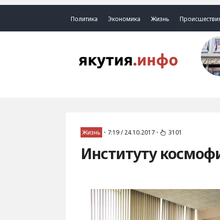
Политика
Экономика
Жизнь
Происшестви
Жизнь
•
7:19 / 24.10.2017
•
3101
Институту космофи