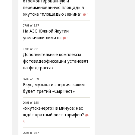
отремонтированную и
переименованную площадь в
Якутске "площадью Ленина"
1
07.08 в 12:17
На АЗС Южной Якутии
увеличили лимиты
1
07.08 в 12:01
Дополнительные комплексы
фотовидеофиксации установят
на федтрассах
06.08 в 15:39
Вкус, музыка и энергия: каким
будет третий «СырФест»
06.08 в 15:18
«Якутскэнерго» в минусе: нас
ждёт кратный рост тарифов?
3
06.08 в 13:47