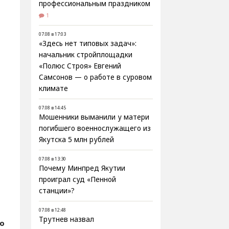
профессиональным праздником
1
07.08 в 17:03
«Здесь нет типовых задач»:
начальник стройплощадки
«Полюс Строя» Евгений
Самсонов — о работе в суровом
климате
07.08 в 14:45
Мошенники выманили у матери
погибшего военнослужащего из
Якутска 5 млн рублей
07.08 в 13:30
Почему Минпред Якутии
проиграл суд «Пенной
станции»?
07.08 в 12:48
Трутнев назвал
fo