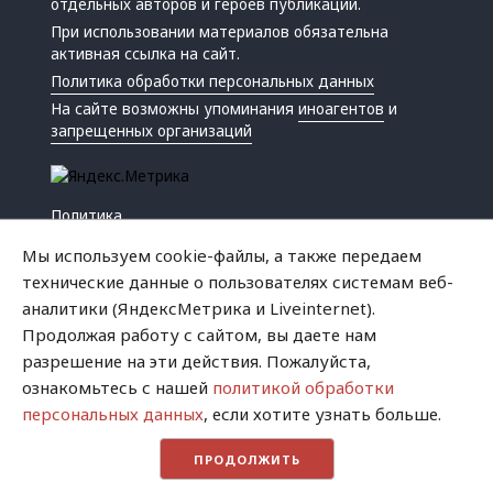
отдельных авторов и героев публикаций.
При использовании материалов обязательна
активная ссылка на сайт.
Политика обработки персональных данных
На сайте возможны упоминания
иноагентов
и
запрещенных организаций
Политика
Экономика
Мы используем cookie-файлы, а также передаем
Жизнь
технические данные о пользователях системам веб-
Происшествия
аналитики (ЯндексМетрика и Liveinternet).
Культура
Продолжая работу с сайтом, вы даете нам
Республика
разрешение на эти действия. Пожалуйста,
Криминал
ознакомьтесь с нашей
политикой обработки
Успех
персональных данных
, если хотите узнать больше.
Хватит это терпеть
ПРОДОЛЖИТЬ
Город