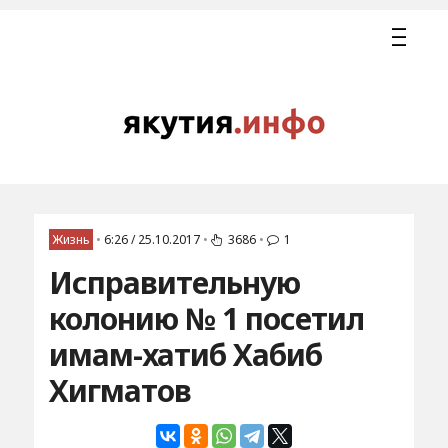
Жизнь
•
6:26 / 25.10.2017
•
3686
•
1
Исправительную
колонию № 1 посетил
имам-хатиб Хабиб
Хигматов