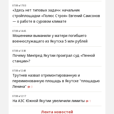
07.08 в 17:03
«Здесь нет типовых задач»: начальник
стройплощадки «Полюс Строя» Евгений Самсонов
— о работе в суровом климате
07.08 в 14:45
Мошенники выманили у матери погибшего
военнослужащего из Якутска 5 млн рублей
07.08 в 13:30
Почему Минпред Якутии проиграл суд «Пенной
станции»?
07.08 в 12:48
Трутнев назвал отремонтированную и
переименованную площадь в Якутске "площадью
Ленина"
3
07.08 в 12:17
На АЗС Южной Якутии увеличили лимиты
1
Лента новостей