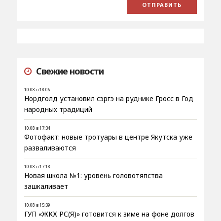
Свежие новости
10.08 в 18:06
Нордголд установил сэргэ на руднике Гросс в Год
народных традиций
10.08 в 17:34
Фотофакт: новые тротуары в центре Якутска уже
разваливаются
10.08 в 17:18
Новая школа №1: уровень головотяпства
зашкаливает
10.08 в 15:39
ГУП «ЖКХ РС(Я)» готовится к зиме на фоне долгов