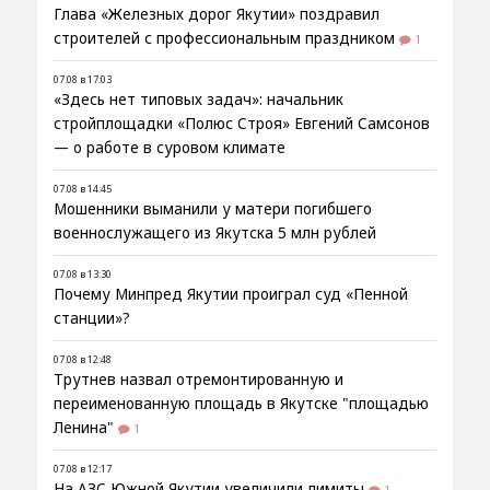
Глава «Железных дорог Якутии» поздравил
строителей с профессиональным праздником
1
07.08 в 17:03
«Здесь нет типовых задач»: начальник
стройплощадки «Полюс Строя» Евгений Самсонов
— о работе в суровом климате
07.08 в 14:45
Мошенники выманили у матери погибшего
военнослужащего из Якутска 5 млн рублей
07.08 в 13:30
Почему Минпред Якутии проиграл суд «Пенной
станции»?
07.08 в 12:48
Трутнев назвал отремонтированную и
переименованную площадь в Якутске "площадью
Ленина"
1
07.08 в 12:17
На АЗС Южной Якутии увеличили лимиты
1