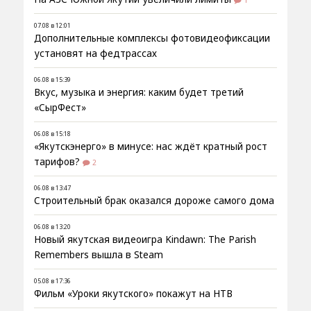
07.08 в 12:01
Дополнительные комплексы фотовидеофиксации
установят на федтрассах
06.08 в 15:39
Вкус, музыка и энергия: каким будет третий
«СырФест»
06.08 в 15:18
«Якутскэнерго» в минусе: нас ждёт кратный рост
тарифов?
2
06.08 в 13:47
Строительный брак оказался дороже самого дома
06.08 в 13:20
Новый якутская видеоигра Kindawn: The Parish
Remembers вышла в Steam
05.08 в 17:36
Фильм «Уроки якутского» покажут на НТВ