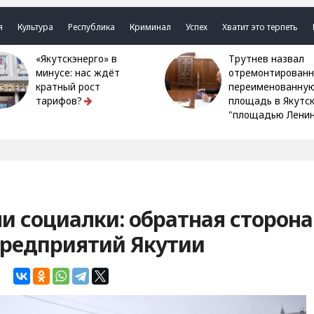
я
Культура
Республика
Криминал
Успех
Хватит это терпеть
«Якутскэнерго» в
Трутнев назвал
минусе: нас ждёт
отремонтированн
кратный рост
переименованну
тарифов?
площадь в Якутс
"площадью Ленин
ни социалки: обратная сторона
предприятий Якутии