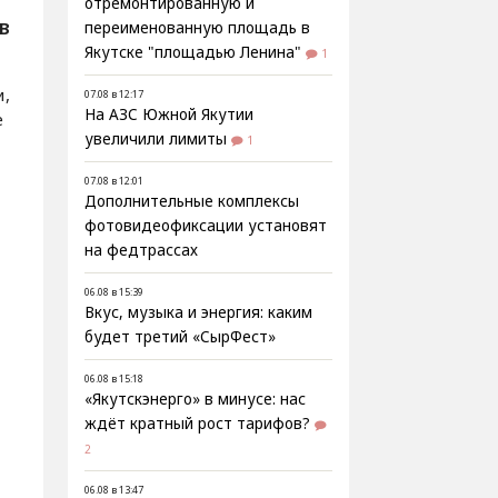
отремонтированную и
В
переименованную площадь в
Якутске "площадью Ленина"
1
и,
07.08 в 12:17
На АЗС Южной Якутии
е
увеличили лимиты
1
07.08 в 12:01
Дополнительные комплексы
фотовидеофиксации установят
на федтрассах
06.08 в 15:39
Вкус, музыка и энергия: каким
будет третий «СырФест»
06.08 в 15:18
«Якутскэнерго» в минусе: нас
ждёт кратный рост тарифов?
2
06.08 в 13:47