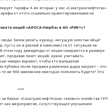
улирует тарифы. А во-вторых: у нас «Сахатранснефтегаз»
 тарифы от этого социально ориентированными не
 пакета акций «АЛОСА-Нюрба» в АО «РИК+»?
е люди. Зачем резать курицу, несущую золотые яйца?
, пусть он и разный в зависимости от ситуации на
. В этом году дивиденды от акции ожидаются в размере
чит, продавая пакет акций, нужно учитывать
Был найден вариант, чтобы это выпадение
республика после продажи различные дыры закроет – это
 те же 900 миллионов ежегодно пополнять будете? Это
***
 на баланс «Сахатранснефтегаза» газового хозяйства ГУП
дит как мероприятие, сопутствующее улучшению