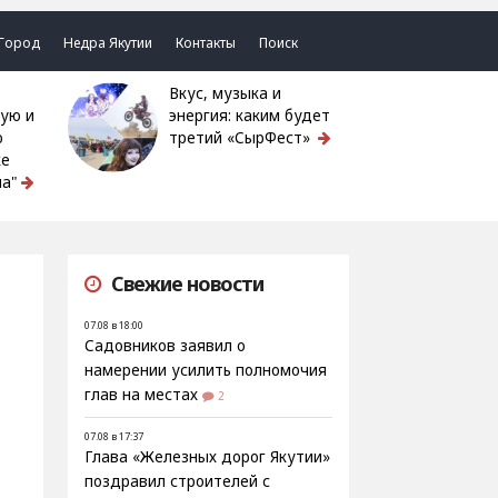
Город
Недра Якутии
Контакты
Поиск
Вкус, музыка и
ую и
энергия: каким будет
ю
третий «СырФест»
ке
а"
Свежие новости
07.08 в 18:00
Садовников заявил о
намерении усилить полномочия
глав на местах
2
07.08 в 17:37
Глава «Железных дорог Якутии»
поздравил строителей с