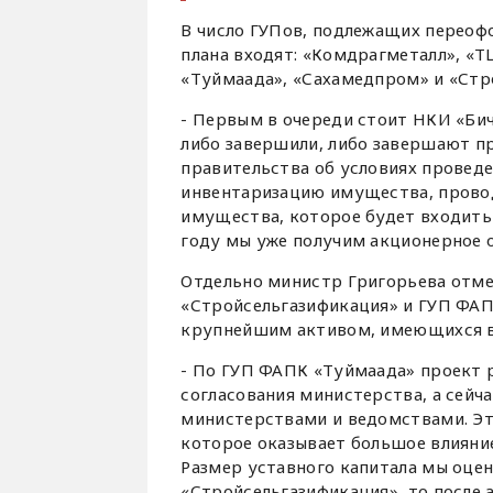
В число ГУПов, подлежащих переоф
плана входят: «Комдрагметалл», «Т
«Туймаада», «Сахамедпром» и «Стр
- Первым в очереди стоит НКИ «Бич
либо завершили, либо завершают п
правительства об условиях провед
инвентаризацию имущества, провод
имущества, которое будет входить
году мы уже получим акционерное 
Отдельно министр Григорьева отме
«Стройсельгазификация» и ГУП ФАП
крупнейшим активом, имеющихся в
- По ГУП ФАПК «Туймаада» проект 
согласования министерства, а сей
министерствами и ведомствами. Это
которое оказывает большое влияние
Размер уставного капитала мы оцен
«Стройсельгазификация», то после