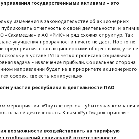
 управления государственными активами – это
ольку изменения в законодательстве об акционерных
 публиковать отчетность о своей деятельности. И этим 
АО «Сахамедиа» и АО «РИК» и ряд схожих структур. Так
лане улучшения прозрачности ничего не даст. Но это не
ные предприятия, став акционерными обществами, уже не
Поскольку в уставе ГУПа чётко прописана социальная
овная задача – извлечение прибыли. Социальная сторона
данном направлении будет не в приоритете акционерного
тех сферах, где есть конкруенция.
доли участия республики в деятельности ПАО
ом мероприятии. «Якутскэнерго» - убыточная компания 
ость за её деятельность. К нам «РусГидро» пришли –
ения возможности воздействовать на тарифную
 из соображений социальной ответственности.