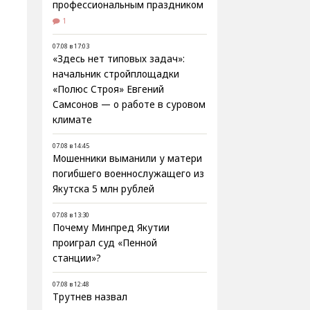
профессиональным праздником
1
07.08 в 17:03
«Здесь нет типовых задач»:
начальник стройплощадки
«Полюс Строя» Евгений
Самсонов — о работе в суровом
климате
07.08 в 14:45
Мошенники выманили у матери
погибшего военнослужащего из
Якутска 5 млн рублей
07.08 в 13:30
Почему Минпред Якутии
проиграл суд «Пенной
станции»?
07.08 в 12:48
Трутнев назвал