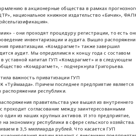
ормлению в акционерные общества в рамках прогнозног
ЦТР», национальное книжное издательство «Бичик», ФАП
ойсельгазификация».
иик» - они проходят процедуру регистрации, то есть он
роведение инвентаризации и аудита. Вышло распоряжени
ения приватизации. «Комдрагмет» также завершил
ится аудит. Мы определимся к концу года с составом
 в уставной капитал ГУП «Комдрагмет» и в следующем
общество «Комдрагмет», - подчеркнула Григорьева.
тила важность приватизации ГУП
К «Туймаада». Причем последнее предприятие является
 распоряжении республики.
распоряжения правительства уже вышел из внутреннего
час проходит согласование между заинтересованными
 один из наших крупных активов. И это предприятие,
 на экономику республики в сфере сельского хозяйства.
иваем в 3,5 миллиарда рублей. Что касается ГУП
 акционирования видим вариант с внесением предприяти