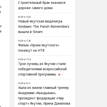
Строительный брак оказался
о
дороже самого дома
К
06.08 в 13:20
Новый якутская видеоигра
и
Kindawn: The Parish Remembers
е
вышла в Steam
05.08 в 17:36
Фильм «Уроки якутского»
покажут на НТВ
05.08 в 17:23
Трое лучниц из Якутии стали
победителями всероссийской
спортивной программы
1
05.08 в 16:21
Ушла из жизни главный тренер
Академии «Кындыкан»,
президент федерации «Чир
спорт» Якутии, Ирина Данилова
я