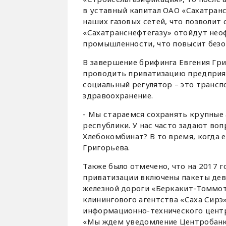
в уставный капитал ОАО «Сахатран
наших газовых сетей, что позволит 
«Сахатранснефтегазу» отойдут не
промышленности, что повысит безоп
В завершение брифинга Евгения Гри
проводить приватизацию предприяти
социальный регулятор – это трансп
здравоохранение.
- Мы стараемся сохранять крупные
республики. У нас часто задают воп
Хлебокомбинат? В то время, когда 
Григорьева.
Также было отмечено, что на 2017 
приватизации включены пакеты дев
железной дороги «Беркакит-Томмот
клинингового агентства «Саха Сирэ
информационно-технического цент
«Мы ждем уведомление Центробанка