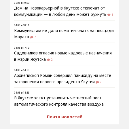
05.08 в 10:53
Дом на Новокарьерной в Якутске отключат от
коммуникаций — в любой день может рухнуть
1
04.08 в 18:11
Коммунистам не дали помитинговать на площади
Марата
7
04.08 в 17:13
Садовников огласил новые кадровые назначения
в мэрии Якутска
2
04.08 в 14:58
Архиепископ Роман совершил панихиду на месте
захоронения первого президента Якутии
2
04.08 в 14:46
В Якутске хотят установить четвёртый пост
автоматического контроля качества воздуха
Лента новостей