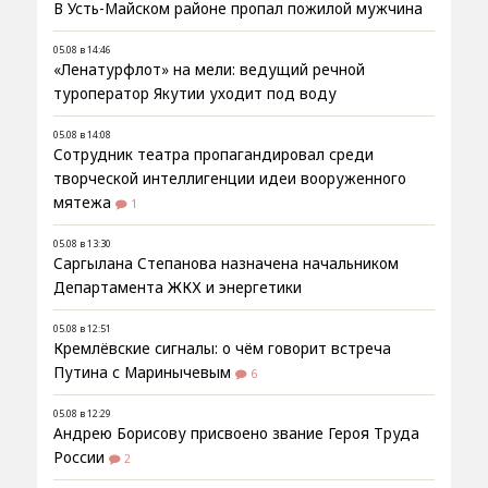
В Усть-Майском районе пропал пожилой мужчина
05.08 в 14:46
«Ленатурфлот» на мели: ведущий речной
туроператор Якутии уходит под воду
05.08 в 14:08
Сотрудник театра пропагандировал среди
творческой интеллигенции идеи вооруженного
мятежа
1
05.08 в 13:30
Саргылана Степанова назначена начальником
Департамента ЖКХ и энергетики
05.08 в 12:51
Кремлёвские сигналы: о чём говорит встреча
Путина с Маринычевым
6
05.08 в 12:29
Андрею Борисову присвоено звание Героя Труда
России
2