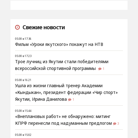
Свежие новости
05.08 в 17:36
Фильм «Уроки якутского» покажут на НТВ
05.08 в 17:23
Трое лучниц из Якутии стали победителями
всероссийской спортивной программы
1
05.08 в 16:21
Ушла из жизни главный тренер Академии
«Кындыкан», президент федерации «Чир спорт»
Якутии, Ирина Данилова
1
05.08 в 15:44
«Внеплановых работ» не обнаружено: митинг
КПРФ перенесли под надуманным предлогом
3
05.08 в 15:02