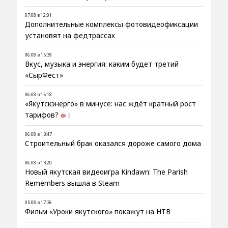
07.08 в 12:01
Дополнительные комплексы фотовидеофиксации
установят на федтрассах
06.08 в 15:39
Вкус, музыка и энергия: каким будет третий
«СырФест»
06.08 в 15:18
«Якутскэнерго» в минусе: нас ждёт кратный рост
тарифов?
3
06.08 в 13:47
Строительный брак оказался дороже самого дома
06.08 в 13:20
Новый якутская видеоигра Kindawn: The Parish
Remembers вышла в Steam
05.08 в 17:36
Фильм «Уроки якутского» покажут на НТВ