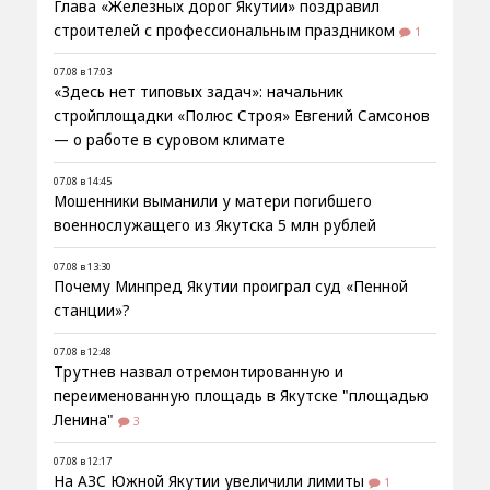
Глава «Железных дорог Якутии» поздравил
строителей с профессиональным праздником
1
07.08 в 17:03
«Здесь нет типовых задач»: начальник
стройплощадки «Полюс Строя» Евгений Самсонов
— о работе в суровом климате
07.08 в 14:45
Мошенники выманили у матери погибшего
военнослужащего из Якутска 5 млн рублей
07.08 в 13:30
Почему Минпред Якутии проиграл суд «Пенной
станции»?
07.08 в 12:48
Трутнев назвал отремонтированную и
переименованную площадь в Якутске "площадью
Ленина"
3
07.08 в 12:17
На АЗС Южной Якутии увеличили лимиты
1