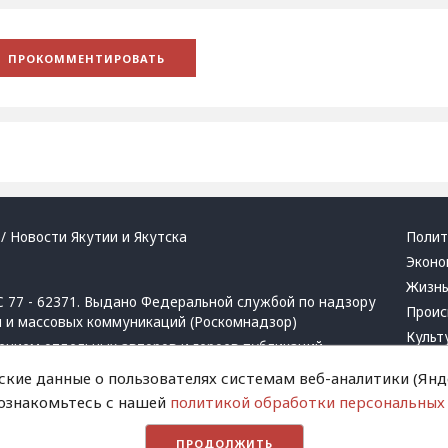
/ Новости Якутии и Якутска
Полит
Эконо
Жизн
 77 - 62371. Выдано Федеральной службой по надзору
Проис
й и массовых коммуникаций (Роскомнадзор)
Культ
ением отдельных авторов и героев публикаций.
Респу
 активная ссылка на сайт.
ские данные о пользователях системам веб-аналитики (Янде
Крим
 ознакомьтесь с нашей
политикой обработки персональных
Успех
в
и
запрещенных организаций
Хвати
ПРОДОЛЖИТЬ