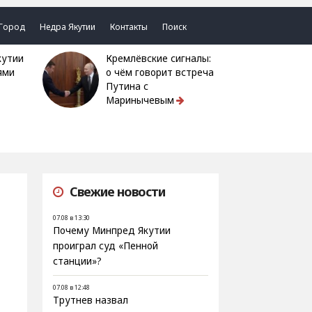
Город
Недра Якутии
Контакты
Поиск
Кремлёвские сигналы:
ями
о чём говорит встреча
Путина с
Маринычевым
Свежие новости
07.08 в 13:30
Почему Минпред Якутии
проиграл суд «Пенной
станции»?
07.08 в 12:48
Трутнев назвал