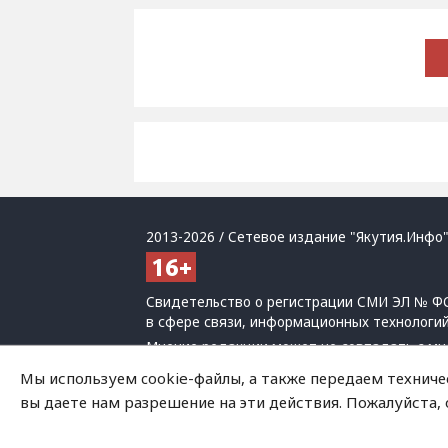
2013-2026 / Сетевое издание "Якутия.Инфо"
Свидетельство о регистрации СМИ ЭЛ № ФС
в сфере связи, информационных технологи
Мнение редакции может не совпадать с мн
При использовании материалов обязательна
Мы используем cookie-файлы, а также передаем техниче
Политика обработки персональных данных
вы даете нам разрешение на эти действия. Пожалуйста,
На сайте возможны упоминания
иноагенто