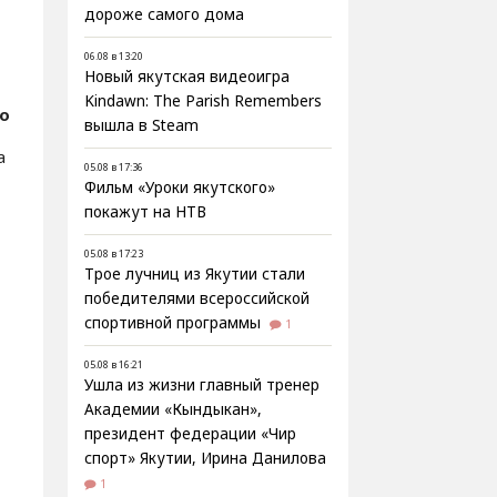
дороже самого дома
06.08 в 13:20
Новый якутская видеоигра
Kindawn: The Parish Remembers
о
вышла в Steam
а
05.08 в 17:36
Фильм «Уроки якутского»
покажут на НТВ
05.08 в 17:23
Трое лучниц из Якутии стали
победителями всероссийской
спортивной программы
1
05.08 в 16:21
Ушла из жизни главный тренер
Академии «Кындыкан»,
президент федерации «Чир
спорт» Якутии, Ирина Данилова
1