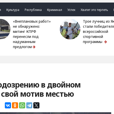
я
Культура
Республика
Криминал
Успех
Хватит это терпеть
«Внеплановых работ»
Трое лучниц из Якутии
не обнаружено:
стали победител
митинг КПРФ
всероссийской
перенесли под
спортивной
надуманным
программы
предлогом
одозрению в двойном
 свой мотив местью