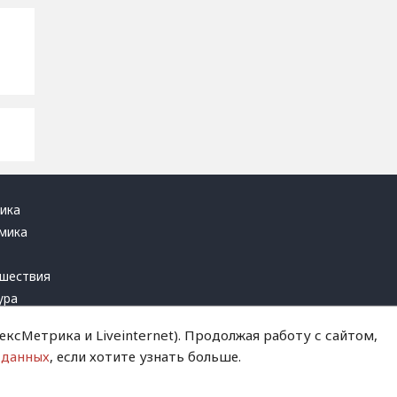
ика
мика
ь
шествия
ура
блика
ксМетрика и Liveinternet). Продолжая работу с сайтом,
инал
 данных
, если хотите узнать больше.
т это терпеть