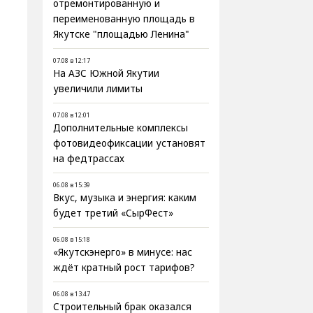
отремонтированную и
переименованную площадь в
Якутске "площадью Ленина"
07.08 в 12:17
На АЗС Южной Якутии
увеличили лимиты
07.08 в 12:01
Дополнительные комплексы
фотовидеофиксации установят
на федтрассах
06.08 в 15:39
Вкус, музыка и энергия: каким
будет третий «СырФест»
06.08 в 15:18
«Якутскэнерго» в минусе: нас
ждёт кратный рост тарифов?
06.08 в 13:47
Строительный брак оказался