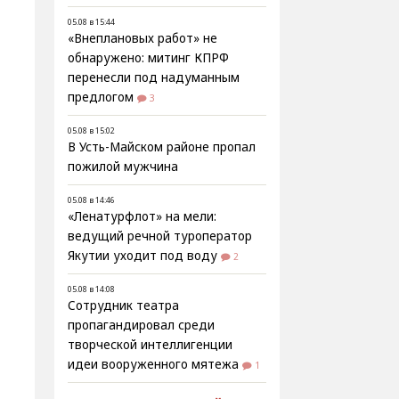
05.08 в 15:44
«Внеплановых работ» не
обнаружено: митинг КПРФ
перенесли под надуманным
предлогом
3
05.08 в 15:02
В Усть-Майском районе пропал
пожилой мужчина
05.08 в 14:46
«Ленатурфлот» на мели:
ведущий речной туроператор
Якутии уходит под воду
2
05.08 в 14:08
Сотрудник театра
пропагандировал среди
творческой интеллигенции
идеи вооруженного мятежа
1