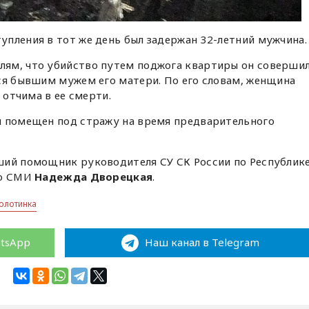
пления в тот же день был задержан 32-летний мужчина.
ям, что убийство путем поджога квартиры он соверши
ся бывшим мужем его матери. По его словам, женщина
 отчима в ее смерти.
й помещен под стражу на время предварительного
ший помощник руководителя СУ СК России по Республик
со СМИ
Надежда Дворецкая
.
Золотинка
atsApp
Наш канал в Telegram