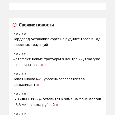
Свежие новости
10.08 в 18:06
Нордголд установил сэргэ на руднике Гросс в Год
народных традиций
10.08 в 17:34
Фотофакт: новые тротуары в центре Якутска уже
разваливаются
3
10.08 в 17:18
Новая школа №1: уровень головотяпства
зашкаливает
3
10.08 в 15:39
ГУП «ЖКХ РС(Я)» готовится к зиме на фоне долгов
в 3,3 миллиарда рублей
1
10.08 в 15:20