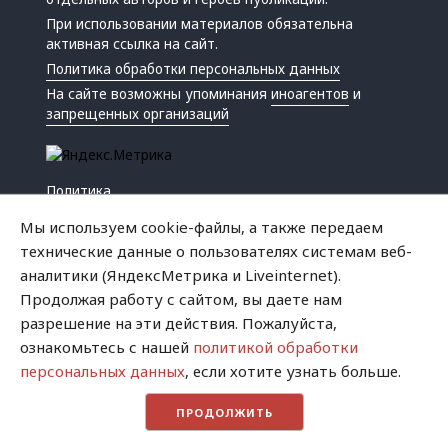
При использовании материалов обязательна
активная ссылка на сайт.
Политика обработки персональных данных
На сайте возможны упоминания
иноагентов
и
запрещенных организаций
Политика
Экономика
Мы используем cookie-файлы, а также передаем
Жизнь
технические данные о пользователях системам веб-
Происшествия
аналитики (ЯндексМетрика и Liveinternet).
Культура
Продолжая работу с сайтом, вы даете нам
Республика
разрешение на эти действия. Пожалуйста,
Криминал
ознакомьтесь с нашей
политикой обработки
Успех
персональных данных
, если хотите узнать больше.
Хватит это терпеть
ПРОДОЛЖИТЬ
Город