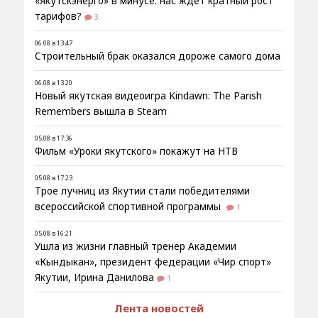
«Якутскэнерго» в минусе: нас ждёт кратный рост
тарифов?
3
06.08 в 13:47
Строительный брак оказался дороже самого дома
06.08 в 13:20
Новый якутская видеоигра Kindawn: The Parish
Remembers вышла в Steam
05.08 в 17:36
Фильм «Уроки якутского» покажут на НТВ
05.08 в 17:23
Трое лучниц из Якутии стали победителями
всероссийской спортивной программы
1
05.08 в 16:21
Ушла из жизни главный тренер Академии
«Кындыкан», президент федерации «Чир спорт»
Якутии, Ирина Данилова
1
Лента новостей