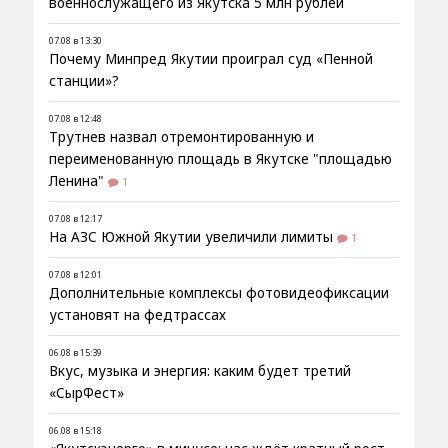
военнослужащего из Якутска 5 млн рублей
07.08 в 13:30
Почему Минпред Якутии проиграл суд «Пенной
станции»?
07.08 в 12:48
Трутнев назвал отремонтированную и
переименованную площадь в Якутске "площадью
Ленина"
1
07.08 в 12:17
На АЗС Южной Якутии увеличили лимиты
1
07.08 в 12:01
Дополнительные комплексы фотовидеофиксации
установят на федтрассах
06.08 в 15:39
Вкус, музыка и энергия: каким будет третий
«СырФест»
06.08 в 15:18