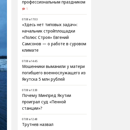
профессиональным праздником
1
07.08 в 17:03
«Здесь нет типовых задач»:
начальник стройплощадки
«Полюс Строя» Евгений
Самсонов — о работе в суровом
климате
07.08 в 14:45
Мошенники выманили у матери
погибшего военнослужащего из
Якутска 5 млн рублей
07.08 в 13:30
Почему Минпред Якутии
проиграл суд «Пенной
станции»?
07.08 в 12:48
Трутнев назвал