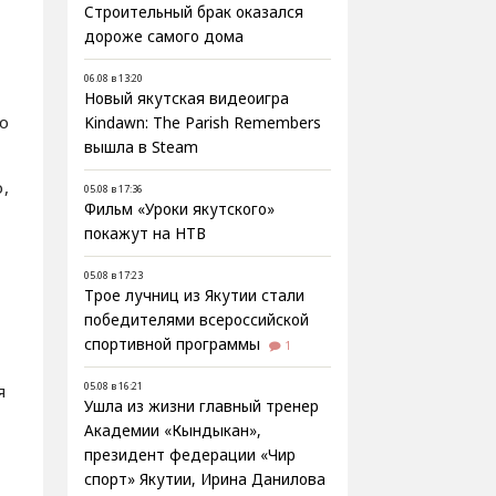
Строительный брак оказался
дороже самого дома
06.08 в 13:20
Новый якутская видеоигра
о
Kindawn: The Parish Remembers
вышла в Steam
,
05.08 в 17:36
Фильм «Уроки якутского»
покажут на НТВ
05.08 в 17:23
Трое лучниц из Якутии стали
победителями всероссийской
спортивной программы
1
05.08 в 16:21
я
Ушла из жизни главный тренер
Академии «Кындыкан»,
президент федерации «Чир
спорт» Якутии, Ирина Данилова