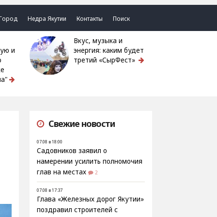
Город
Недра Якутии
Контакты
Поиск
Вкус, музыка и
ую и
энергия: каким будет
ю
третий «СырФест»
ке
а"
Свежие новости
07.08 в 18:00
л
Садовников заявил о
намерении усилить полномочия
глав на местах
2
07.08 в 17:37
Глава «Железных дорог Якутии»
поздравил строителей с