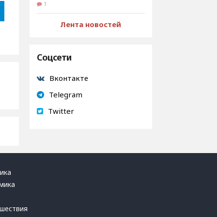
1
Лента новостей
Соцсети
Вконтакте
Telegram
Twitter
ика
мика
ь
шествия