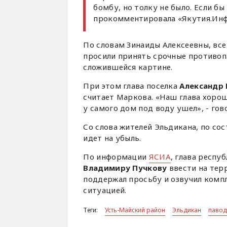
бомбу, но толку не было. Если бы 
прокомментировала «Якутия.Инф
По словам Зинаиды Алексеевны, все
просили принять срочные противоп
сложившейся картине.
При этом глава поселка
Александр
считает Маркова. «Наш глава хорошо
у самого дом под воду ушел», - гов
Со слова жителей Эльдикана, по со
идет на убыль.
По информации
ЯСИА
, глава респу
Владимиру Пучкову
ввести на тер
поддержал просьбу и озвучил компл
ситуацией.
Теги:
Усть-Майский район
Эльдикан
павод