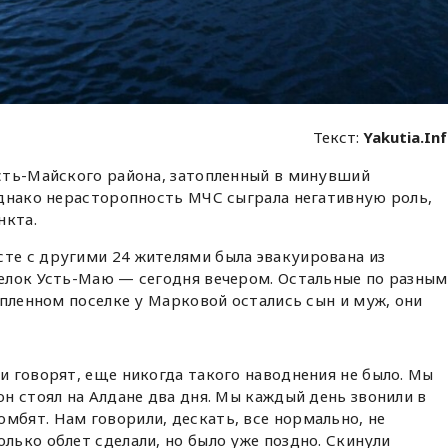
Текст:
Yakutia.In
сть-Майского района, затопленный в минувший
Однако нерасторопность МЧС сыграла негативную роль,
нкта.
те с другими 24 жителями была эвакуирована из
елок Усть-Маю — сегодня вечером. Остальные по разным
опленном поселке у Марковой остались сын и муж, они
 и говорят, еще никогда такого наводнения не было. Мы
он стоял на Алдане два дня. Мы каждый день звонили в
мбят. Нам говорили, дескать, все нормально, не
олько облет сделали, но было уже поздно. Скинули