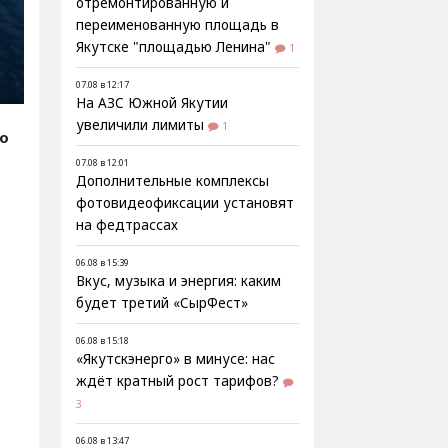
отремонтированную и
переименованную площадь в
Якутске "площадью Ленина"
1
07.08 в 12:17
На АЗС Южной Якутии
увеличили лимиты
1
fo
07.08 в 12:01
Дополнительные комплексы
фотовидеофиксации установят
на федтрассах
06.08 в 15:39
Вкус, музыка и энергия: каким
будет третий «СырФест»
06.08 в 15:18
«Якутскэнерго» в минусе: нас
ждёт кратный рост тарифов?
3
06.08 в 13:47