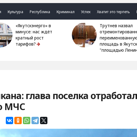
я
Культура
Республика
Криминал
Успех
Хватит это терпеть
«Якутскэнерго» в
Трутнев назвал
минусе: нас ждёт
отремонтированн
кратный рост
переименованну
тарифов?
площадь в Якутс
"площадью Ленин
ана: глава поселка отработа
о МЧС