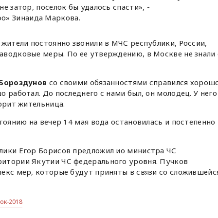
не затор, поселок бы удалось спасти», -
о» Зинаида Маркова.
 жители постоянно звонили в МЧС республики, России,
аводковые меры. По ее утверждению, в Москве не знали 
 Бороздунов
со своими обязанностями справился хорошо
 работал. До последнего с нами был, он молодец. У него
орит жительница.
стоянию на вечер 14 мая вода остановилась и постепенно
блики Егор Борисов предложил ио министра ЧС
ритории Якутии ЧС федерального уровня. Пучков
екс мер, которые будут приняты в связи со сложившейс
ок-2018