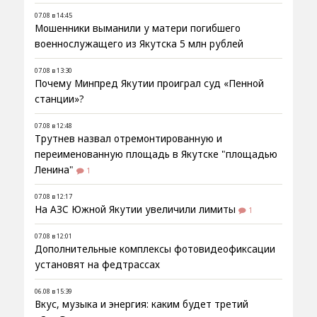
07.08 в 14:45
Мошенники выманили у матери погибшего
военнослужащего из Якутска 5 млн рублей
07.08 в 13:30
Почему Минпред Якутии проиграл суд «Пенной
станции»?
07.08 в 12:48
Трутнев назвал отремонтированную и
переименованную площадь в Якутске "площадью
Ленина"
1
07.08 в 12:17
На АЗС Южной Якутии увеличили лимиты
1
07.08 в 12:01
Дополнительные комплексы фотовидеофиксации
установят на федтрассах
06.08 в 15:39
Вкус, музыка и энергия: каким будет третий