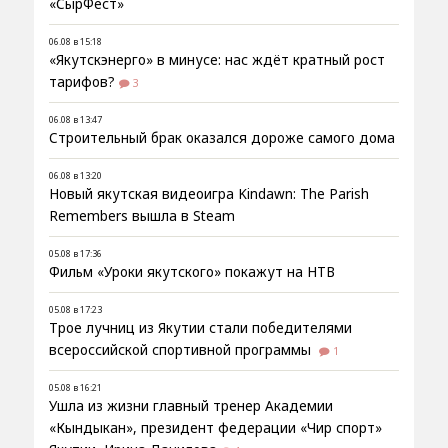
«СырФест»
06.08 в 15:18
«Якутскэнерго» в минусе: нас ждёт кратный рост
тарифов?
3
06.08 в 13:47
Строительный брак оказался дороже самого дома
06.08 в 13:20
Новый якутская видеоигра Kindawn: The Parish
Remembers вышла в Steam
05.08 в 17:36
Фильм «Уроки якутского» покажут на НТВ
05.08 в 17:23
Трое лучниц из Якутии стали победителями
всероссийской спортивной программы
1
05.08 в 16:21
Ушла из жизни главный тренер Академии
«Кындыкан», президент федерации «Чир спорт»