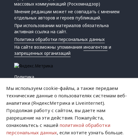
массовых коммуникаций (Роскомнадзор)
Мнение редакции может не совпадать с мнением
отдельных авторов и героев публикаций.
При использовании материалов обязательна
активная ссылка на сайт.
Политика обработки персональных данных
На сайте возможны упоминания
иноагентов
и
запрещенных организаций
Политика
Экономика
Мы используем cookie-файлы, а также передаем
Жизнь
технические данные о пользователях системам веб-
Происшествия
аналитики (ЯндексМетрика и Liveinternet).
Культура
Продолжая работу с сайтом, вы даете нам
Республика
разрешение на эти действия. Пожалуйста,
Криминал
ознакомьтесь с нашей
политикой обработки
Успех
персональных данных
, если хотите узнать больше.