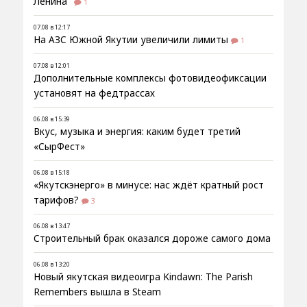
Ленина"
1
07.08 в 12:17
На АЗС Южной Якутии увеличили лимиты
1
07.08 в 12:01
Дополнительные комплексы фотовидеофиксации
установят на федтрассах
06.08 в 15:39
Вкус, музыка и энергия: каким будет третий
«СырФест»
06.08 в 15:18
«Якутскэнерго» в минусе: нас ждёт кратный рост
тарифов?
3
06.08 в 13:47
Строительный брак оказался дороже самого дома
06.08 в 13:20
Новый якутская видеоигра Kindawn: The Parish
Remembers вышла в Steam