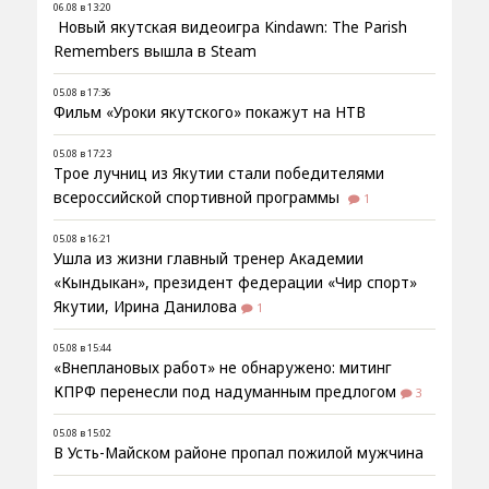
06.08 в 13:20
Новый якутская видеоигра Kindawn: The Parish
Remembers вышла в Steam
05.08 в 17:36
Фильм «Уроки якутского» покажут на НТВ
05.08 в 17:23
Трое лучниц из Якутии стали победителями
всероссийской спортивной программы
1
05.08 в 16:21
Ушла из жизни главный тренер Академии
«Кындыкан», президент федерации «Чир спорт»
Якутии, Ирина Данилова
1
05.08 в 15:44
«Внеплановых работ» не обнаружено: митинг
КПРФ перенесли под надуманным предлогом
3
05.08 в 15:02
В Усть-Майском районе пропал пожилой мужчина