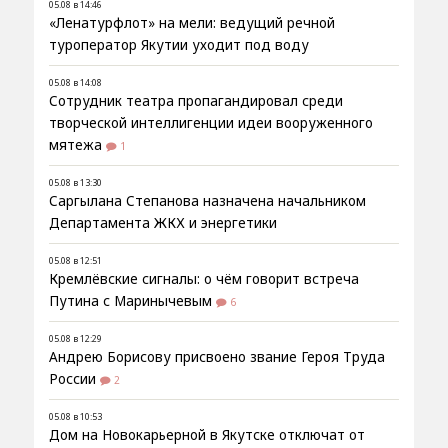
05.08 в 14:46
«Ленатурфлот» на мели: ведущий речной
туроператор Якутии уходит под воду
05.08 в 14:08
Сотрудник театра пропагандировал среди
творческой интеллигенции идеи вооруженного
мятежа
1
05.08 в 13:30
Саргылана Степанова назначена начальником
Департамента ЖКХ и энергетики
05.08 в 12:51
Кремлёвские сигналы: о чём говорит встреча
Путина с Маринычевым
6
05.08 в 12:29
Андрею Борисову присвоено звание Героя Труда
России
2
05.08 в 10:53
Дом на Новокарьерной в Якутске отключат от