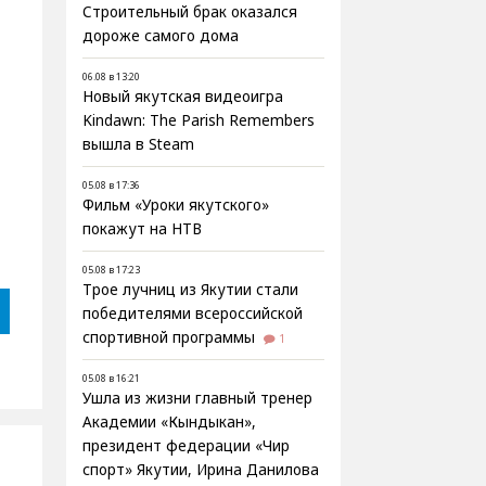
Строительный брак оказался
дороже самого дома
06.08 в 13:20
Новый якутская видеоигра
Kindawn: The Parish Remembers
вышла в Steam
05.08 в 17:36
Фильм «Уроки якутского»
покажут на НТВ
05.08 в 17:23
Трое лучниц из Якутии стали
победителями всероссийской
спортивной программы
1
05.08 в 16:21
Ушла из жизни главный тренер
Академии «Кындыкан»,
президент федерации «Чир
спорт» Якутии, Ирина Данилова