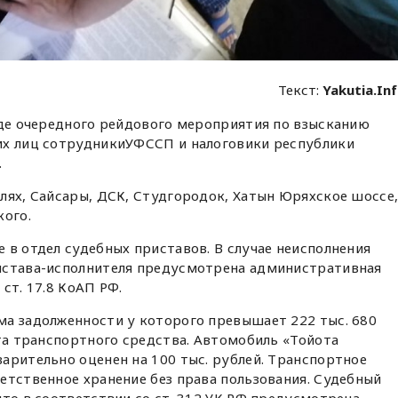
Текст:
Yakutia.In
оде очередного рейдового мероприятия по взысканию
их лиц сотрудникиУФССП и налоговики республики
.
лях, Сайсары, ДСК, Студгородок, Хатын Юряхское шоссе
кого.
 в отдел судебных приставов. В случае неисполнения
истава-исполнителя предусмотрена административная
ст. 17.8 КоАП РФ.
ма задолженности у которого превышает 222 тыс. 680
ста транспортного средства. Автомобиль «Тойота
арительно оценен на 100 тыс. рублей. Транспортное
етственное хранение без права пользования. Судебный
что в соответствии со ст. 312 УК РФ предусмотрена