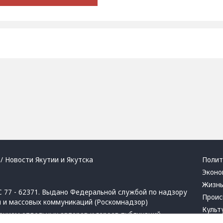
/ Новости Якутии и Якутска
Полит
Эконо
Жизн
 77 - 62371. Выдано Федеральной службой по надзору
Проис
й и массовых коммуникаций (Роскомнадзор)
Культ
ением отдельных авторов и героев публикаций.
Респу