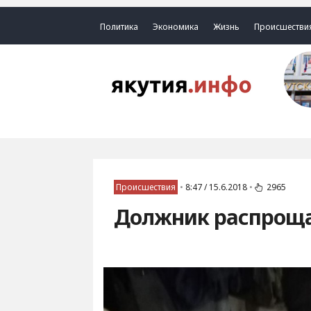
Политика
Экономика
Жизнь
Происшестви
Происшествия
•
8:47 / 15.6.2018
•
2965
Должник распрощал