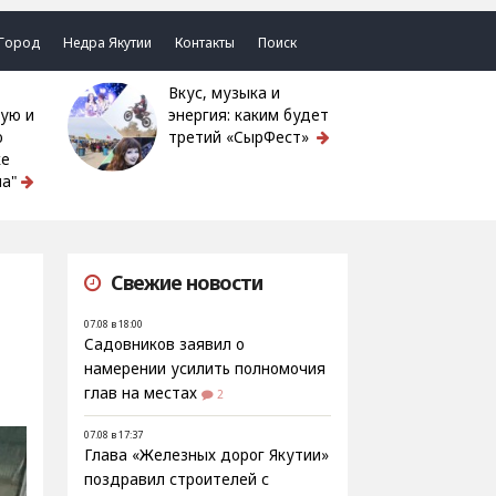
Город
Недра Якутии
Контакты
Поиск
Вкус, музыка и
ую и
энергия: каким будет
ю
третий «СырФест»
ке
а"
Свежие новости
07.08 в 18:00
Садовников заявил о
намерении усилить полномочия
глав на местах
2
07.08 в 17:37
Глава «Железных дорог Якутии»
поздравил строителей с