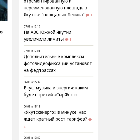
отремонтированную и
переименованную площадь в
Якутске "площадью Ленина"
1
07.08 в 12:17
fo
На АЗС Южной Якутии
увеличили лимиты
1
07.08 в 12:01
Дополнительные комплексы
фотовидеофиксации установят
,
на федтрассах
06.08 в 15:39
Вкус, музыка и энергия: каким
будет третий «СырФест»
06.08 в 15:18
«Якутскэнерго» в минусе: нас
ждёт кратный рост тарифов?
2
06.08 в 13:47