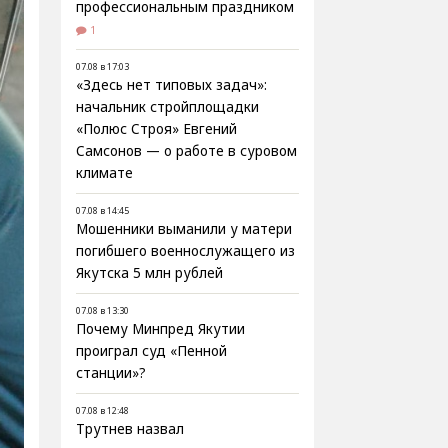
профессиональным праздником
1
07.08 в 17:03
«Здесь нет типовых задач»:
начальник стройплощадки
«Полюс Строя» Евгений
Самсонов — о работе в суровом
климате
07.08 в 14:45
Мошенники выманили у матери
погибшего военнослужащего из
Якутска 5 млн рублей
07.08 в 13:30
Почему Минпред Якутии
проиграл суд «Пенной
станции»?
07.08 в 12:48
Трутнев назвал