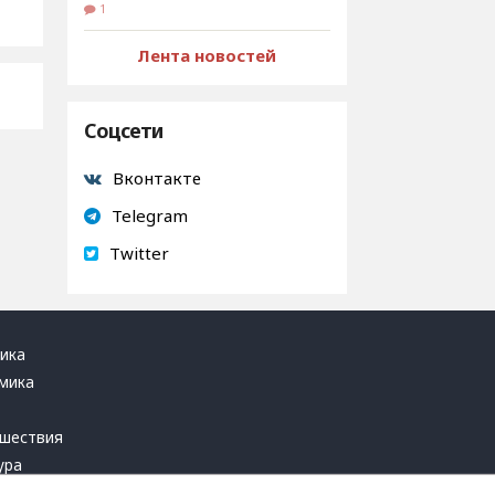
1
Лента новостей
Соцсети
Вконтакте
Telegram
Twitter
ика
мика
ь
шествия
ура
блика