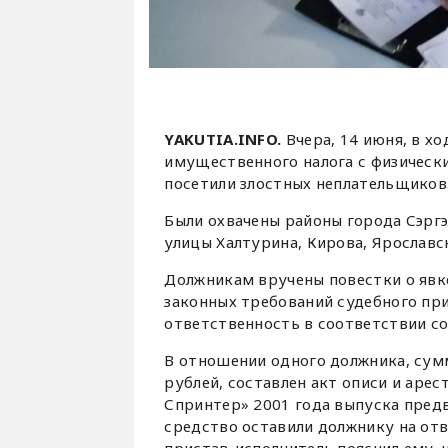
YAKUTIA.INFO.
Вчера, 14 июня, в х
имущественного налога с физическ
посетили злостных неплательщиков
Были охвачены районы города Сэргэ
улицы Халтурина, Кирова, Ярославс
Должникам вручены повестки о явке
законных требований судебного пр
ответственность в соответствии со 
В отношении одного должника, сум
рублей, составлен акт описи и аре
Спринтер» 2001 года выпуска предв
средство оставили должнику на отв
пристав-исполнитель пояснил ему, 