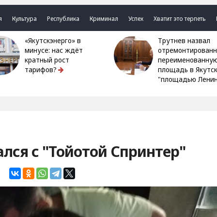
я
Культура
Республика
Криминал
Успех
Хватит это терпеть
«Якутскэнерго» в
Трутнев назвал
минусе: нас ждёт
отремонтированн
кратный рост
переименованну
тарифов?
площадь в Якутс
"площадью Ленин
ся с "Тойотой Спринтер"